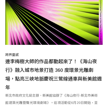
跨界靈感
連李梅樹大師的作品都動起來了！《海山夜
行》融入城市地景打造 360 度環景光雕劇
場，點亮三峽地脈慶祝三鶯線通車與新美館週
年
新北市政府文化局主辦、新美館協辦了《海山夜行-新北市美術
館建築光雕暨聲光環境劇場》。這項活動從6月20日開始，並