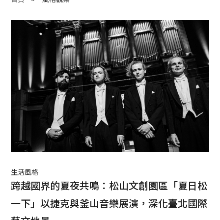
程 Milestones
目 Services
藏 Cover Archives
團 Square Rich
們 Contact Us
生活風格
跨越國界的夏夜共鳴：松山文創園區「夏日松
一下」以捷克與釜山音樂展演，深化臺北國際