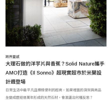
跨界靈感
大理石做的洋芋片與香蕉？Solid Nature攜手
AMO打造《Il Sonno》超現實超市於米蘭設
計週登場
日常生活中最平凡且標榜便利的超商，如果裡面的貨架與商品
全變成歷經億萬年形成的天然石材，會激盪出何種反思？