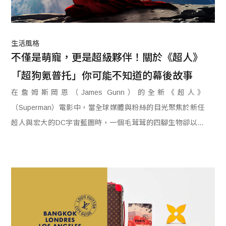
生活風格
不僅是萌寵，更是超級夥伴！關於《超人》
「超狗氪普托」你可能不知道的幕後故事
在詹姆斯岡恩（James Gunn）的全新《超人》
（Superman）電影中，當全球媒體與粉絲的目光聚焦於新任
超人與宏大的DC宇宙藍圖時，一個毛茸茸的四腳生物卻以不
可阻擋之勢，悄然偷走了所有人的心。他就是「超狗」氪普托
（Krypto）。