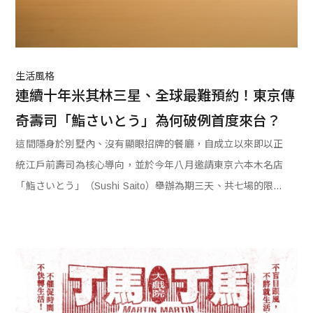
生活風格
連續十年米其林三星、全球最難預約！東京傳
奇壽司「鮨さいとう」為何破例首度來台？
這間隱身於別墅內、沒有顯眼招牌的餐廳，自成立以來即以正
統江戶前壽司為核心導向，並於今年八月邀請東京六本木名店
「鮨さいとう」（Sushi Saito）舉辦為期三天、共七場的限定
客座餐會。