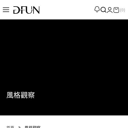
(0)
企劃
觀點
觀察
提案
現場
專訪
風格觀察
策展
UN選品
我們 About DFUN
首頁
風格觀察