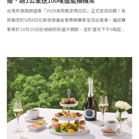
搶，跑1公里送100哩還能抽機票
台灣年度路跑盛事「2026長榮航空馬拉松」正式宣告回歸！長
榮航空於5月8日在張榮發基金會舉辦賽事宣告記者會，確認賽
事將於10月25日從總統府前盛大開跑，並於當天下午5點起開
放報名，總計僅2萬4000個名額。