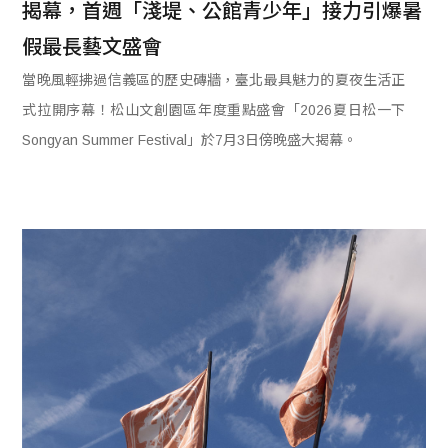
揭幕，首週「淺堤、公館青少年」接力引爆暑
假最長藝文盛會
當晚風輕拂過信義區的歷史磚牆，臺北最具魅力的夏夜生活正
式拉開序幕！松山文創園區年度重點盛會「2026夏日松一下
Songyan Summer Festival」於7月3日傍晚盛大揭幕。