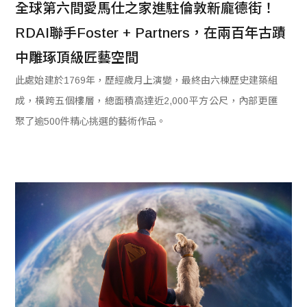
全球第六間愛馬仕之家進駐倫敦新龐德街！
RDAI聯手Foster + Partners，在兩百年古蹟
中雕琢頂級匠藝空間
此處始建於1769年，歷經歲月上演變，最終由六棟歷史建築組
成，橫跨五個樓層，總面積高達近2,000平方公尺，內部更匯
聚了逾500件精心挑選的藝術作品。