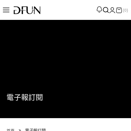
(0)
企劃
觀點
觀察
提案
現場
專訪
電子報訂閱
策展
UN選品
我們 About DFUN
電子報訂閱
首頁