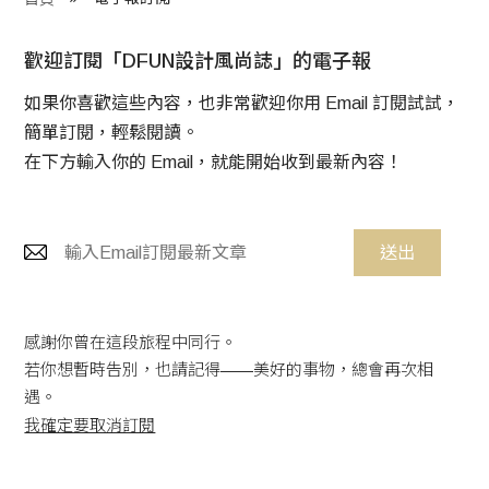
程 Milestones
歡迎訂閱「DFUN設計風尚誌」的電子報
目 Services
如果你喜歡這些內容，也非常歡迎你用 Email 訂閱試試，
藏 Cover Archives
簡單訂閱，輕鬆閱讀。
團 Square Rich
在下方輸入你的 Email，就能開始收到最新內容！
們 Contact Us
送出
感謝你曾在這段旅程中同行。
若你想暫時告別，也請記得——美好的事物，總會再次相
遇。
我確定要取消訂閱