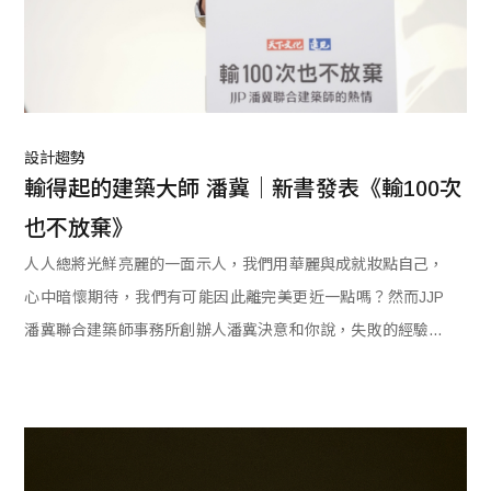
設計趨勢
輸得起的建築大師 潘冀｜新書發表《輸100次
也不放棄》
人人總將光鮮亮麗的一面示人，我們用華麗與成就妝點自己，
心中暗懷期待，我們有可能因此離完美更近一點嗎？然而JJP
潘冀聯合建築師事務所創辦人潘冀決意和你說，失敗的經驗也
有其珍貴的價值。他將26件未竟之作匯集成冊，每一個最終沒
被孵育為成果的想法，也都是寶貴的珍珠，值得被討論，也值
得被看見；他反其道而行，淬鍊出失而不敗的經驗談，於是新
書「輸100次也不放棄」誕生了。