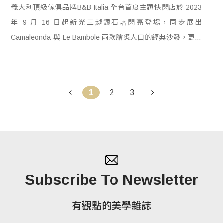
義大利頂級傢俱品牌B&B Italia 全台首度主題快閃店於 2023
年 9 月 16 日起新光三越鑽石塔閃亮登場，同步展出
Camaleonda 與 Le Bambole 兩款膾炙人口的經典沙發，更獨
家呈現與英國永續時尚品牌 Stella McCartney 聯名圖騰款，邀
請人們近距離探索橫掃全球超過半個世紀的魔力！
2
3
1
Subscribe To Newsletter
有觀點的美學雜誌