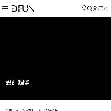
(0)
企劃
觀點
觀察
提案
現場
專訪
設計趨勢
策展
UN選品
我們 About DFUN
首頁
設計觀點
設計趨勢