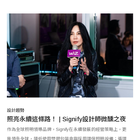
號、智慧升級App串聯等，外型設計承襲北歐極簡美學，將溫
暖色系帶進家中，讓享受自在呼吸的同時也給予獨特美好的質
感生活。
設計趨勢
照亮永續這條路！ | Signify設計師微醺之夜
作為全球照明領導品牌，Signify在永續發展的經營策略上，更
是領先全球，降低使用塑膠包裝盒與採用環保照明設備；循環