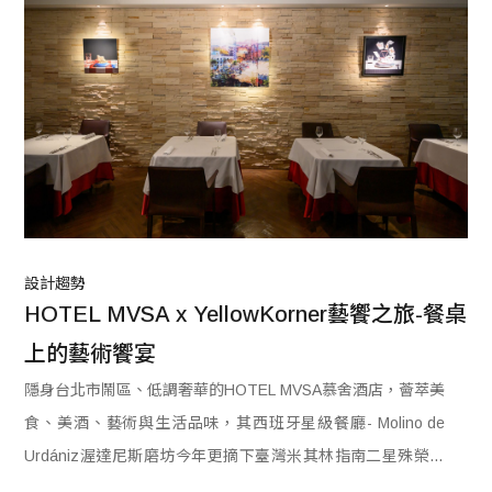
合體。因此在東區街角所遇見的設計，一定也充滿各種故事與
跨界色彩。 今年的活動以「東區，直直走」為題，帶領大家來
到東區的主幹道——聞名全臺灣的忠孝東路。網羅平面設計、
拼貼圖像、插畫、剪紙設計、劇場設計等六組跨領域設計師，
藉由他們的創作視角，橫越各個時空節點，以各異其趣的街頭
裝置作品，結合過去故事與當代思潮，打造似曾相識卻又與眾
不同的新東區記憶。 不論你走過的忠孝東路有幾遍，都請和我
們再走一遍！
設計趨勢
HOTEL MVSA x YellowKorner藝饗之旅-餐桌
上的藝術饗宴
隱身台北市鬧區、低調奢華的HOTEL MVSA慕舍酒店，薈萃美
食、美酒、藝術與生活品味，其西班牙星級餐廳- Molino de
Urdániz渥達尼斯磨坊今年更摘下臺灣米其林指南二星殊榮，
酒店以收藏家精神典納所有美好事物，希冀以藝術、美學與賓