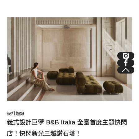
客交流，自2023.9.20至10.30與全球最具權威之一的法國攝影
藝廊YellowKorner合作，推出「藝饗之旅」攝影藝術展覽，以
寰宇世界為主題，透過攝影藝術的多元風貌，呼應酒店以繆思
女神MVSA及博物館涵義為名、與全球國際酒莊聯名、充滿西
班牙靈魂的米其林二星餐廳為特色，與YellowKorner精心挑選
多達35件國際時尚攝影作品，多數來自國家地理雜誌、IPA攝
影大賽及全球知名博物館藏之藝術家，全球頂尖攝影藝術家們
將透過奇幻鏡頭，讓世界的美麗和多樣性走進我們的視野，內
容涵蓋城市霓虹、自然山川、超現實藝術創作與時尚人物等，
完美融入酒店各場域空間，為旅居時光注入全新的藝術體驗。
設計趨勢
義式設計巨擘 B&B Italia 全臺首度主題快閃
店！快閃新光三越鑽石塔！