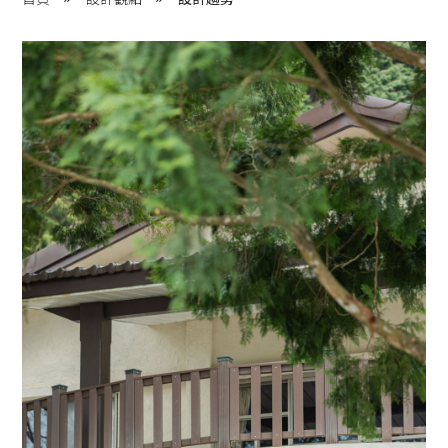
程 Milestones
目 Services
藏 Cover Archives
團 Square Rich
們 Contact Us