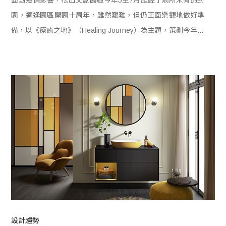
園，適逢園區開園十周年，雖然艱難，但仍正面樂觀地做好準
備，以《療癒之地》（Healing Journey）為主題，策劃今年的
「微」原創基地節，刻意冠上「微」字，希望能藉此引起民眾
對 2021年的共鳴，並從時事、場域及情緒出口的角度出發，
關注人、環境和作品三者間的細微關係。
設計趨勢