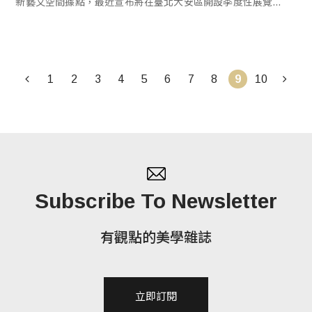
新藝文空間據點，最近宣布將在臺北大安區開設季度性展覽空
間啦！象徵性的第一個落地臺灣的實體空間，由上海建築師
Neri&Hu設計，將連結起畫廊的全球規劃與充滿活力的地區文
化，並策劃以兩個接力展覽於8月3日開幕，要為大家帶來嶄新
1
2
3
4
5
6
7
8
10
9
藝文活力！
Subscribe To Newsletter
有觀點的美學雜誌
立即訂閱