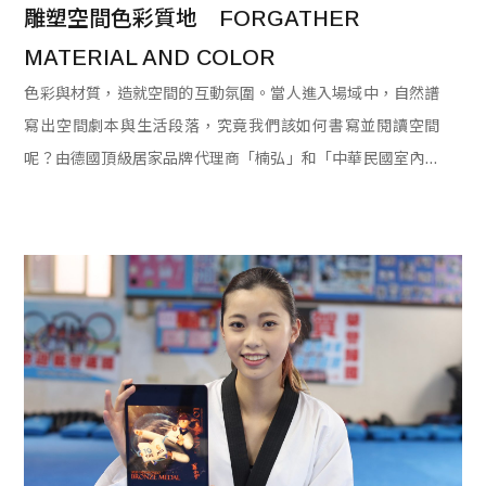
雕塑空間色彩質地　FORGATHER 
MATERIAL AND COLOR
色彩與材質，造就空間的互動氛圍。當人進入場域中，自然譜
寫出空間劇本與生活段落，究竟我們該如何書寫並閱讀空間
呢？由德國頂級居家品牌代理商「楠弘」和「中華民國室內設
計協會CSID」共同舉辦的建築設計線上講座，透過CSID理事
長趙璽與陸威年、張育睿兩位設計師的深入對談，帶我們探討
發現箇中奧秘。