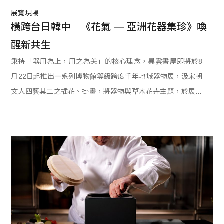
展覽現場
橫跨台日韓中　《花氣 — 亞洲花器集珍》喚
醒新共生
秉持「器用為上，用之為美」的核心理念，異雲書屋即將於8
月22日起推出一系列博物館等級跨度千年地域器物展，汲宋朝
文人四藝其二之插花、掛畫，將器物與草木花卉主題，於展覽
空間內打造嶄新的共生關係與美學體現。