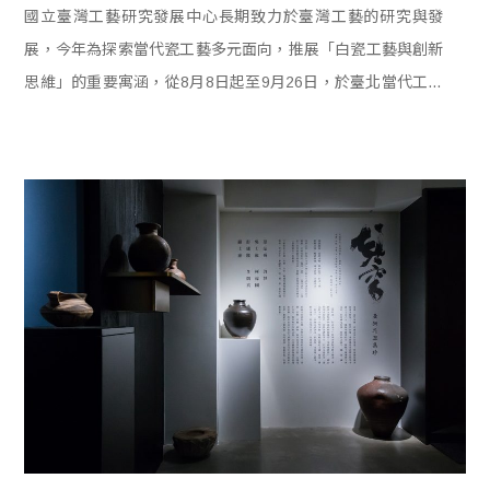
國立臺灣工藝研究發展中心長期致力於臺灣工藝的研究與發
展，今年為探索當代瓷工藝多元面向，推展「白瓷工藝與創新
思維」的重要寓涵，從8月8日起至9月26日，於臺北當代工藝
設計分館展出「明明白白–白瓷觀點．王俠軍」展覽。這是王
俠軍在台灣第一次完整的個展，除了氣勢盎然的典藏品，還有
歡喜而莊嚴的佛像，更有膾炙人口時尚又具儀式感的生活器
物，共展出63件白瓷作品及制程相關模具。