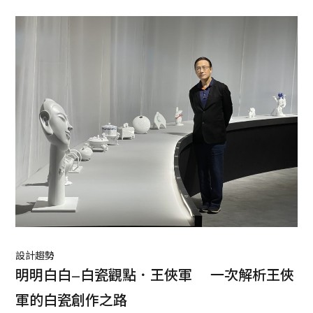
感滿滿。
設計趨勢
明明白白–白瓷觀點．王俠軍　 一次解析王俠
軍的白瓷創作之路