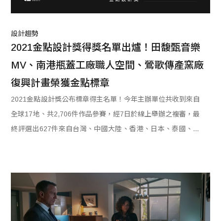
設計趨勢
2021金點設計獎得獎名單出爐！田馥甄音樂
MV、南港瓶蓋工廠職人空間、鶯歌傳產窯廠
復興計畫榮獲金點標章
2021金點設計獎公布標章得主名單！今年主辦單位共收到來自
全球17地、共2,706件作品參賽，經7日於線上舉辦之複審，最
終評選出627件來自台灣、中國大陸、香港、日本、泰國、新
加坡、澳門、印尼、越南、波蘭、馬來西亞、美國、德國、韓
國、加拿大等地作品，榮獲「金點設計獎標章」，並將可於13
日舉辦之決審，繼續角逐象徵最高榮譽的「年度最佳設計
獎」！