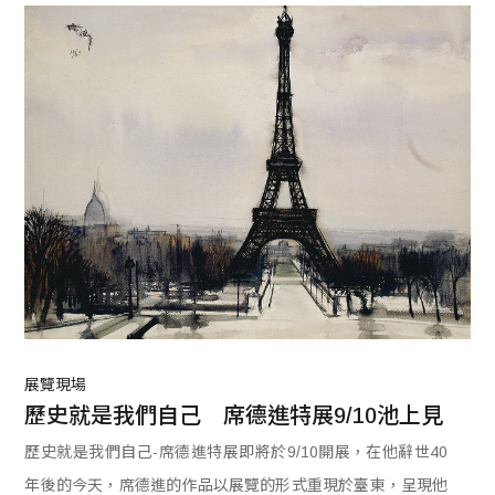
時空的所有狀態，看出其企圖對於不同顏彩間實驗與融合，每
一幅畫作在不同靈感與生活狀態的碰撞下，仍呈現一致屬於彼
得．克勞斯科夫的絕對風格調性，現場近距離觀賞，彷彿透過
畫作走入藝術家眼前生活視野。
展覽現場
歷史就是我們自己　席德進特展9/10池上見
歷史就是我們自己-席德進特展即將於9/10開展，在他辭世40
年後的今天，席德進的作品以展覽的形式重現於臺東，呈現他