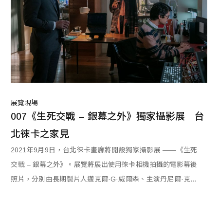
展覽現場
007《生死交戰 – 銀幕之外》獨家攝影展　台
北徠卡之家見
2021年9月9日，台北徠卡畫廊將開設獨家攝影展 ——《生死
交戰 – 銀幕之外》。展覽將展出使用徠卡相機拍攝的電影幕後
照片，分別由長期製片人邁克爾·G·威爾森、主演丹尼爾·克雷
格以及著名攝影師尼古拉·多夫和格雷格·威廉斯拍攝，並由邁
克爾·G·威爾森親自挑選其中25張作品展出。