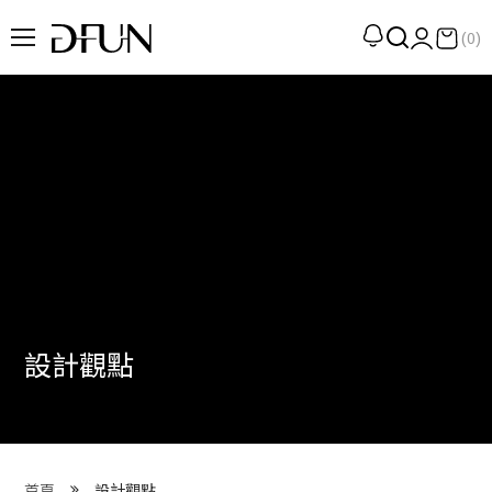
(0)
企劃
觀點
觀察
提案
現場
專訪
設計觀點
策展
UN選品
我們 About DFUN
首頁
設計觀點