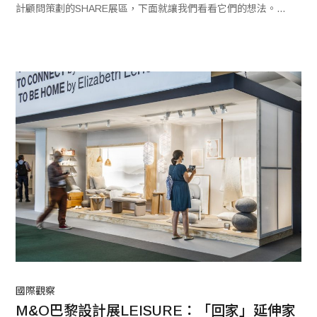
計顧問策劃的SHARE展區，下面就讓我們看看它們的想法。伊
莉莎白‧萊里許（Elizabeth Leriche）強調並重現了裝飾世界
中藝術的重要性，以及年輕一代重新詮釋對馬蒂斯、畢卡索或
考爾德的表現主義；對於François Bernard而言，富有娛樂性
且友善的藝術方式，體現在完全獨特的物品上，它不會塑造出
品味很好的假象，但又具有「前所未見」的品質；在許多嚮往
鄉村的人離開了巴黎這種大城市，世人歌頌這種情懷之際，
François Delclaux向我們指出了新鄉村（NEW RUSTIC）的
概念。
國際觀察
M&O巴黎設計展LEISURE：「回家」延伸家