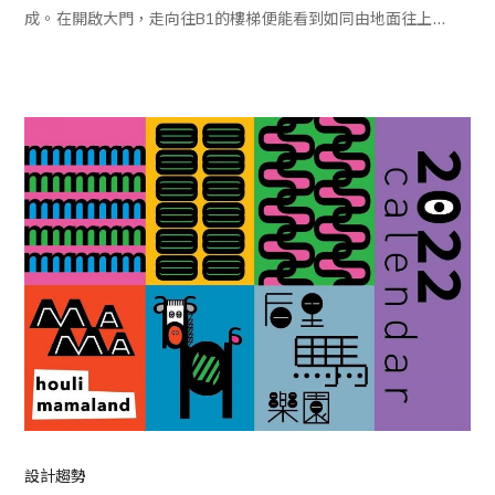
成。在開啟大門，走向往B1的樓梯便能看到如同由地面往上生
長的山型藝術裝置，呼應甫月fuyue踏出的第一步，更象徵甫
月fuyue的生命力，期能為每一位來訪者因獨特的空間意象喚
起共鳴，留下新穎印象。
設計趨勢