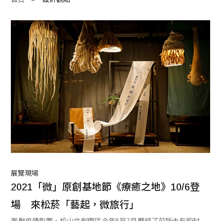
程 Milestones
目 Services
藏 Cover Archives
團 Square Rich
們 Contact Us
展覽現場
2021「微」原創基地節《療癒之地》10/6登
場　來松菸「藝起，微旅行」
面對疫情影響，松山文創園區今年5至7月歷經了前所未有的封