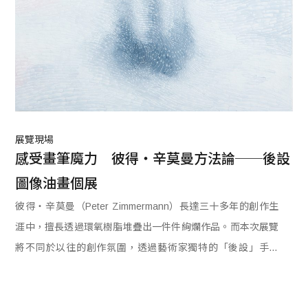
展覽現場
感受畫筆魔力　彼得・辛莫曼方法論──後設
圖像油畫個展
彼得‧辛莫曼（Peter Zimmermann）長達三十多年的創作生
涯中，擅長透過環氧樹脂堆疊出一件件絢爛作品。而本次展覽
將不同於以往的創作氛圍，透過藝術家獨特的「後設」手法
中，透過油畫展現在色彩空間與科技圖像中的平衡，隨著畫筆
開啟自我對話和反思，非常榮幸台灣能夠邀請彼得‧辛莫曼於