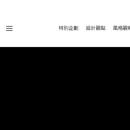
特別企劃
設計觀點
風格觀
我們 About DFUN
程 Milestones
目 Services
藏 Cover Archives
團 Square Rich
們 Contact Us