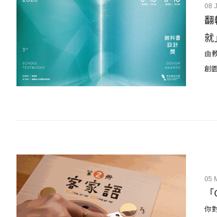
08 
翻
就
由
創
05 
「
你