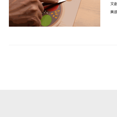
文
美
開