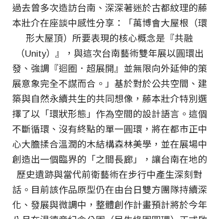
過去曾多次造訪台南、深深著迷於古都紋理的藤
本壯介在座談中感性分享：「萬博會大屋根（環
形大屋頂）所要表現的核心概念是『共融
（Unity）』，與這次台南藝術雙年展以圓環出
發、強調『迴圈．超展開』並無限向外延伸的策
展意象完全不謀而合。」基於對於公共空間、建
築與自然永續共生的共同想像，藤本壯介特別選
擇了以「環狀形態」作為空間的設計語言。這個
不斷循環、沒有終點的單一圓環，將在都市正中
心大膽揉合溫潤的木結構森林美學，並在展場中
創造出一個臨界的「之間長廊」，讓台南在地的
歷史遺跡與當代前衛藝術在步行中產生深刻對
話。目前該作品原型仍在由台日雙方團隊持續深
化、發展與微調中，整體創作計畫預計將於今年