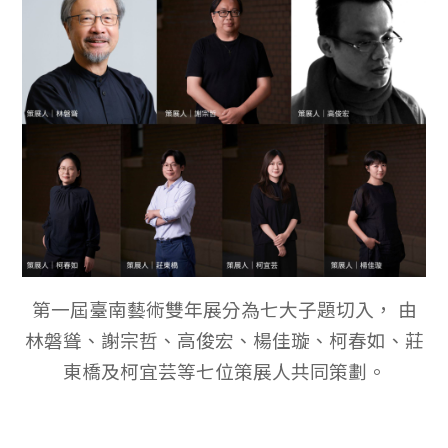
第一屆臺南藝術雙年展分為七大子題切入， 由
林磐聳、謝宗哲、高俊宏、楊佳璇、柯春如、莊
東橋及柯宜芸等七位策展人共同策劃。