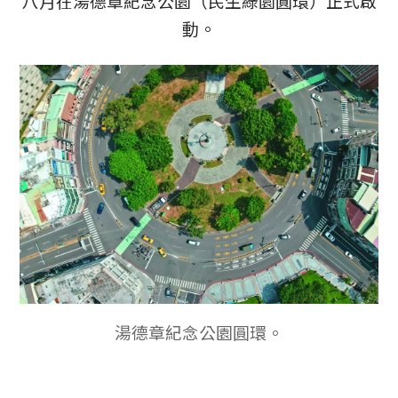
八月在湯德章紀念公園（民生綠園圓環）正式啟
動。
湯德章紀念公園圓環。