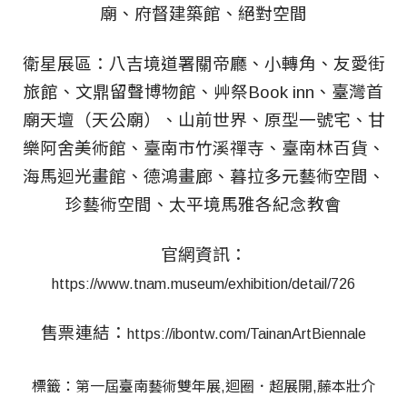
廟、府督建築館、絕對空間
衛星展區：八吉境道署關帝廳、小轉角、友愛街
旅館、文鼎留聲博物館、艸祭Book inn、臺灣首
廟天壇（天公廟）、山前世界、原型一號宅、甘
樂阿舍美術館、臺南市竹溪禪寺、臺南林百貨、
海馬迴光畫館、德鴻畫廊、暮拉多元藝術空間、
珍藝術空間、太平境馬雅各紀念教會
官網資訊：
https://www.tnam.museum/exhibition/detail/726
售票連結：
https://ibontw.com/TainanArtBiennale
標籤：
第一屆臺南藝術雙年展
迴圈．超展開
藤本壯介