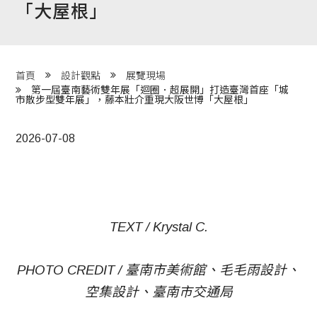
「大屋根」
程 Milestones
目 Services
首頁
設計觀點
展覽現場
藏 Cover Archives
第一屆臺南藝術雙年展「迴圈．超展開」打造臺灣首座「城
市散步型雙年展」，藤本壯介重現大阪世博「大屋根」
團 Square Rich
2026-07-08
們 Contact Us
TEXT / Krystal C.
PHOTO CREDIT / 臺南市美術館、毛毛雨設計、
空集設計、臺南市交通局