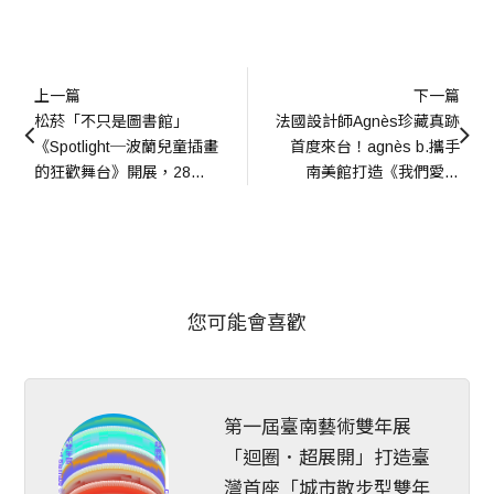
上一篇
下一篇
松菸「不只是圖書館」
法國設計師Agnès珍藏真跡
《Spotlight─波蘭兒童插畫
首度來台！agnès b.攜手
的狂歡舞台》開展，28件
南美館打造《我們愛塗
原作探尋波蘭插畫學派
鴉》特展~
您可能會喜歡
第一屆臺南藝術雙年展
「迴圈．超展開」打造臺
灣首座「城市散步型雙年