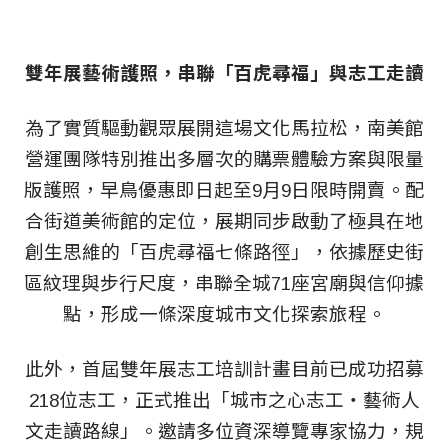
雙年展藝術護照，串聯「百虎尋福」與志工走讀
為了實質驅動觀眾展開這場文化馬拉松，南美館
營運團隊特別推出多層次的購票體驗方案與限量
版護照，早鳥優惠即日起至9月9日限時開賣。配
合街道美術館的定位，展期同步啟動了極具在地
創生思維的「百虎尋福七條路徑」，依據歷史街
區紋理與步行尺度，串聯全城71座宮廟與信仰據
點，形成一條深度城市文化探索旅程。
此外，首屆雙年展志工培訓計畫目前已成功招募
218位志工，正式推出「城市之心志工・藝術人
文走讀路線」。邀請多位資深導覽專家協力，規