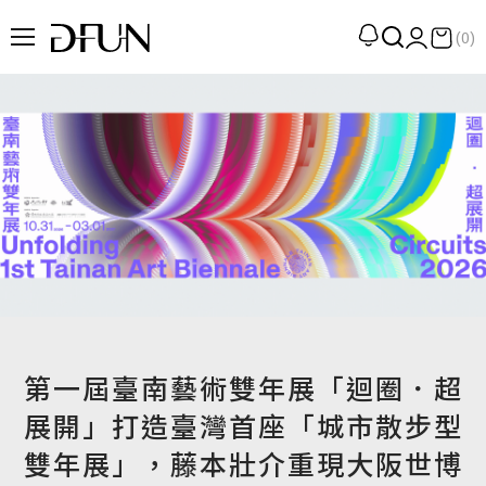
(0)
企劃
觀點
觀察
提案
現場
專訪
策展
第一屆臺南藝術雙年展「迴圈．超
UN選品
展開」打造臺灣首座「城市散步型
雙年展」，藤本壯介重現大阪世博
我們 About DFUN