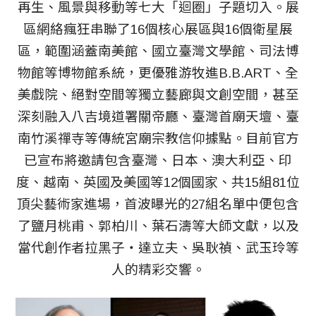
再生、風景與移動等七大「迴圈」子題切入。展
區網絡瘋狂串聯了16個核心展區與16個衛星展
區，範圍涵蓋南美館、國立臺灣文學館、司法博
物館等博物館系統，更優雅游牧進B.B.ART、全
美戲院、絕對空間等獨立藝廊與文創空間，甚至
深刻融入八吉境道署關帝廳、臺灣首廟天壇、臺
南竹溪禪寺等傳統宮廟宗教信仰據點。目前官方
已宣布將邀請包含臺灣、日本、澳大利亞、印
度、越南、英國及美國等12個國家、共15組81位
頂尖藝術家進場，首波曝光的27組名單中便包含
了鹽月桃甫、郭柏川、葉石濤等大師文獻，以及
當代創作者拉黑子・達立夫、吳耿禎、武玉玲等
人的精彩交響。