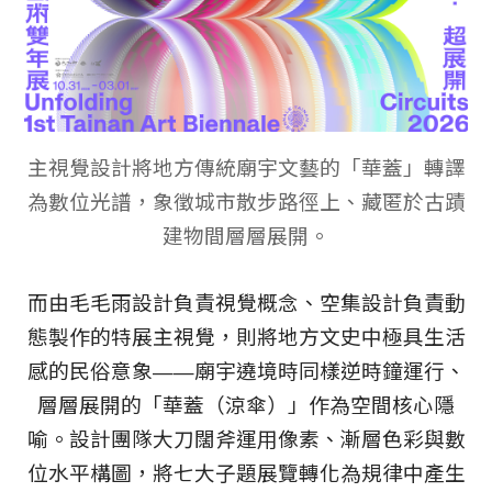
主視覺設計將地方傳統廟宇文藝的「華蓋」轉譯
為數位光譜，象徵城市散步路徑上、藏匿於古蹟
建物間層層展開。
而由毛毛雨設計負責視覺概念、空集設計負責動
態製作的特展主視覺，則將地方文史中極具生活
感的民俗意象——廟宇遶境時同樣逆時鐘運行、
層層展開的「華蓋（涼傘）」作為空間核心隱
喻。設計團隊大刀闊斧運用像素、漸層色彩與數
位水平構圖，將七大子題展覽轉化為規律中產生