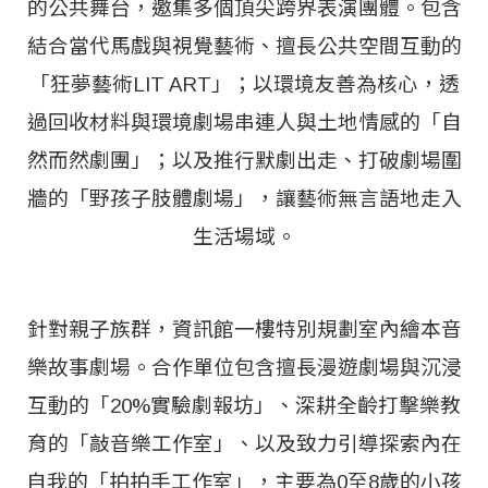
的公共舞台，邀集多個頂尖跨界表演團體。包含
結合當代馬戲與視覺藝術、擅長公共空間互動的
「狂夢藝術LIT ART」；以環境友善為核心，透
過回收材料與環境劇場串連人與土地情感的「自
然而然劇團」；以及推行默劇出走、打破劇場圍
牆的「野孩子肢體劇場」，讓藝術無言語地走入
生活場域。
針對親子族群，資訊館一樓特別規劃室內繪本音
樂故事劇場。合作單位包含擅長漫遊劇場與沉浸
互動的「20%實驗劇報坊」、深耕全齡打擊樂教
育的「敲音樂工作室」、以及致力引導探索內在
自我的「拍拍手工作室」，主要為0至8歲的小孩