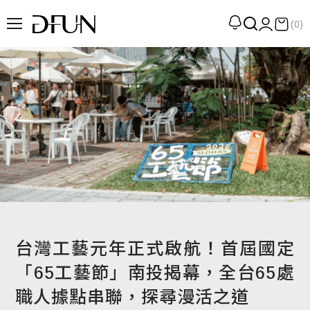
(0)
企劃
觀點
觀察
提案
現場
專訪
策展
台灣工藝元年正式啟航！首屆國定
UN選品
「65工藝節」南投揭幕，全台65處
職人據點串聯，探尋漫活之道
我們 About DFUN