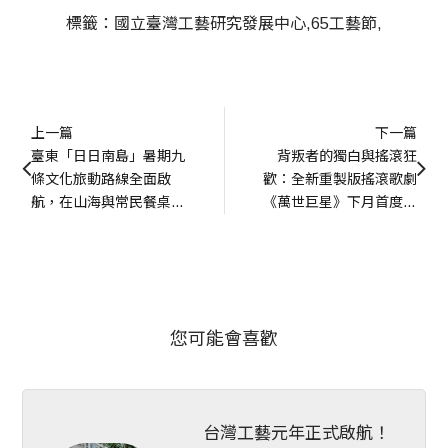
標籤：
國立臺灣工藝研究發展中心
65工藝節
上一篇
下一篇
臺東「日日南島」暑期九
背叛者的獨白與搖滾狂
條文化旅動路線全面啟
歡：全新重製版搖滾歌劇
航，在山海與常民餐桌
《萬世巨星》下月首度重
間，尋回島嶼的根
磅登台~
您可能會喜歡
台灣工藝元年正式啟航！