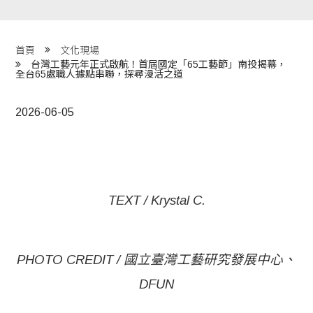
程 Milestones
目 Services
首頁
文化現場
台灣工藝元年正式啟航！首屆國定「65工藝節」南投揭幕，
全台65處職人據點串聯，探尋漫活之道
藏 Cover Archives
團 Square Rich
2026-06-05
們 Contact Us
TEXT / Krystal C.
PHOTO CREDIT / 國立臺灣工藝研究發展中心、
DFUN