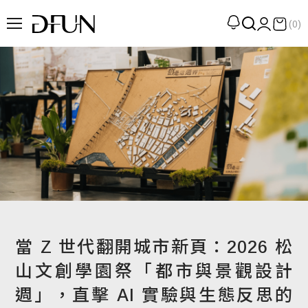
(0)
企劃
觀點
觀察
提案
現場
專訪
策展
當 Z 世代翻開城市新頁：2026 松
UN選品
山文創學園祭「都市與景觀設計
週」，直擊 AI 實驗與生態反思的
我們 About DFUN