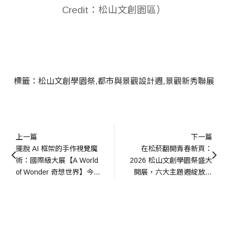
Credit：松山文創園區）
標籤：
松山文創學園祭
都市與景觀設計週
景觀新秀聯展
上一篇
下一篇
擺脫 AI 框架的手作視覺魔
在松菸翻開青春新頁：
術：國際級大展【A World 
2026 松山文創學園祭盛大
of Wonder 奇想世界】今夏
開展，六大主題週綻放新
首度登台
銳設計能量~