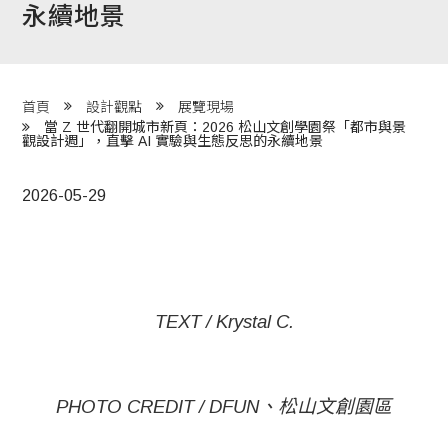
永續地景
程 Milestones
目 Services
首頁
設計觀點
展覽現場
藏 Cover Archives
當 Z 世代翻開城市新頁：2026 松山文創學園祭「都市與景
觀設計週」，直擊 AI 實驗與生態反思的永續地景
團 Square Rich
2026-05-29
們 Contact Us
TEXT / Krystal C.
PHOTO CREDIT / DFUN、松山文創園區