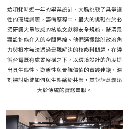
這項耗時近一年的畢業設計，大膽挑戰了具爭議
性的環境議題。籌備歷程中，最大的挑戰在於必
須研讀大量敏感的核能文獻與安全規範，釐清景
觀設計能介入的空間界線。他們選擇跳脫政治角
力與根本無法透過景觀解決的核廢料問題，在遵
循台電既有處置架構之下，以環境設計的角度提
出具生態性、遊憩性與景觀價值的實踐建議，深
刻探討綠能如何與生態繽紛共榮，其對話意義遠
大於傳統的實務串聯。