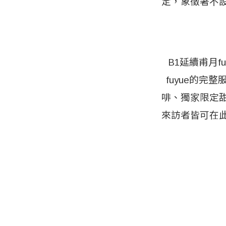
定，象徵著不
B1延續甫月
fuyue的完
啡、獨家限定
來訪者皆可在