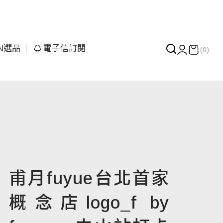
UN選品
電子信訂閱
(0)
甫月fuyue台北首家
概念店logo_f by