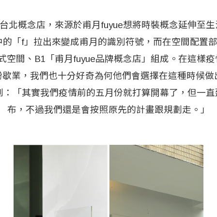
y fuyue台北概念店，來源於甫月fuyue想將時裝概念延伸
e」中的「f」拉出來變成甫月的識別符號，而在空間配置
複合式空間、B1「甫月fuyue品牌概念店」組成。在這
紛歇業，我們也十分好奇為何他們會選擇在這種時候做
y說到：「其實我們疫情前的五月份就打算開幕了，但一
布，不過我們還是會按照原先的計畫跟規劃走。」