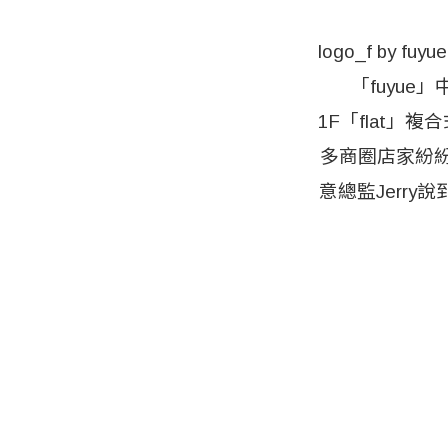
logo_f b
「fuyu
1F「flat」
多商圈店家紛
意總監Jerr