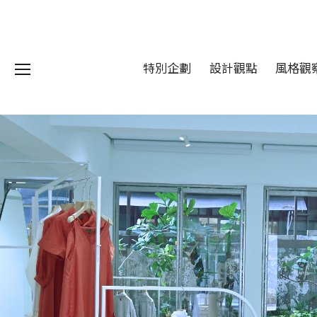
特別企劃
設計觀點
風格觀
我們 About DFUN
程 Milestones
目 Services
藏 Cover Archives
團 Square Rich
們 Contact Us