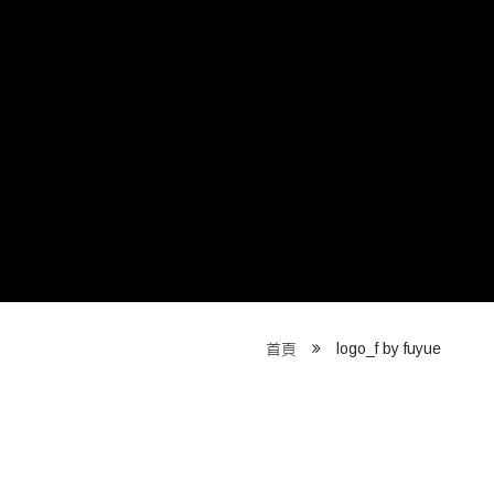
logo_f by fuyue
首頁