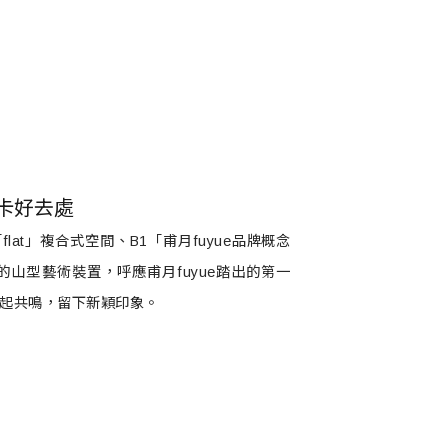
站打卡好去處
「flat」複合式空間、B1「甫月fuyue品牌概念
山型藝術裝置，呼應甫月fuyue踏出的第一
喚起共鳴，留下新穎印象。