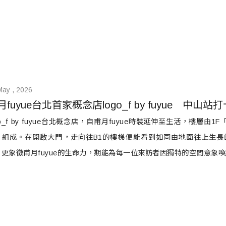
May , 2026
月fuyue台北首家概念店logo_f by fuyue　中山
go_f by fuyue台北概念店，自甫月fuyue時裝延伸至生活，樓層由1F
」組成。在開啟大門，走向往B1的樓梯便能看到如同由地面往上生長的
，更象徵甫月fuyue的生命力，期能為每一位來訪者因獨特的空間意象