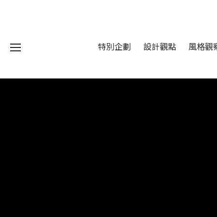
特別企劃
設計觀點
風格觀
我們 About DFUN
程 Milestones
目 Services
藏 Cover Archives
團 Square Rich
們 Contact Us