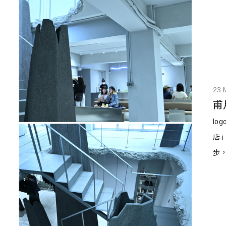
23 
甫
lo
店
步