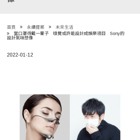
程 Milestones
目 Services
首頁
永續提案
未來生活
當口罩得戴一輩子 嗅覺或許能設計成娛樂項目 Sony的
藏 Cover Archives
設計氣味想像
團 Square Rich
2022-01-12
們 Contact Us