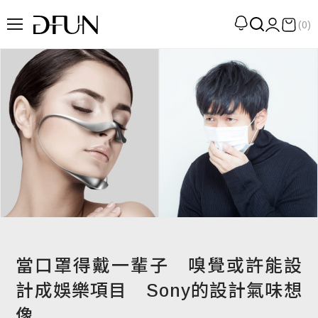
(0)
企劃
觀點
觀察
提案
現場
專訪
策展
UN選品
當口罩得戴一輩子 嗅覺或許能設
計成娛樂項目 Sony的設計氣味想
像
我們 About DFUN