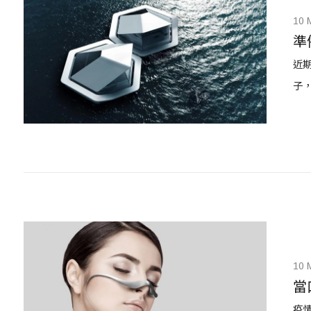
10 
準
近期
子
10 
當
疫