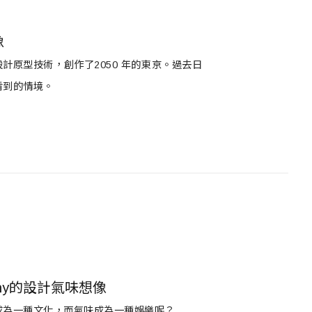
像
使用科幻設計原型技術，創作了2050 年的東京。過去日
看到的情境。
ny的設計氣味想像
成為一種文化，而氣味成為一種娛樂呢？