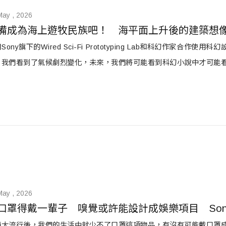
May , 2026
備成為海上遊牧民族吧！　海平面上升後的建築想
Sony旗下的Wired Sci-Fi Prototyping Lab和科幻作家合作
，我們看到了氣候劇烈變化，未來，我們將可能看到科幻小說中才可能
May , 2026
口罩得戴一輩子　嗅覺或許能設計成娛樂項目　So
情大流行後，我們的生活中就少不了口罩這項物品，有沒有可能戴口罩