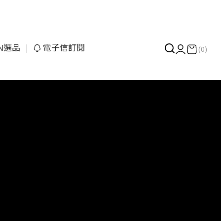
UN選品
電子信訂閱
(0)