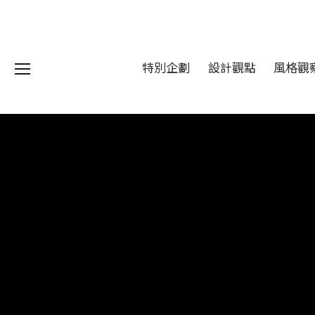
特別企劃
設計觀點
風格觀
我們 About DFUN
程 Milestones
目 Services
藏 Cover Archives
團 Square Rich
們 Contact Us