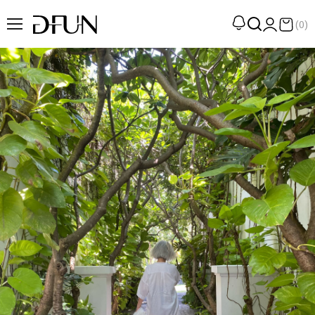
(0)
企劃
觀點
觀察
提案
現場
專訪
策展
UN選品
我們 About DFUN