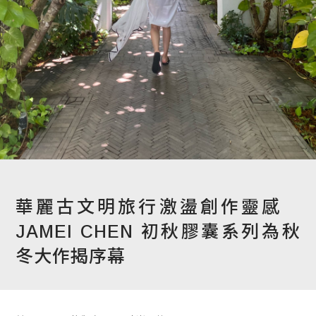
程 Milestones
目 Services
藏 Cover Archives
團 Square Rich
們 Contact Us
華麗古文明旅行激盪創作靈感
JAMEI CHEN 初秋膠囊系列為秋
冬大作揭序幕