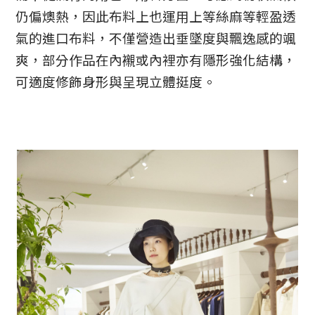
仍偏燠熱，因此布料上也運用上等絲麻等輕盈透
氣的進口布料，不僅營造出垂墜度與飄逸感的颯
爽，部分作品在內襯或內裡亦有隱形強化結構，
可適度修飾身形與呈現立體挺度。