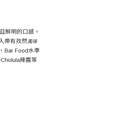
烈且鮮明的口感。
加入帶有孜然
風味
ar Food水準
olula辣醬等