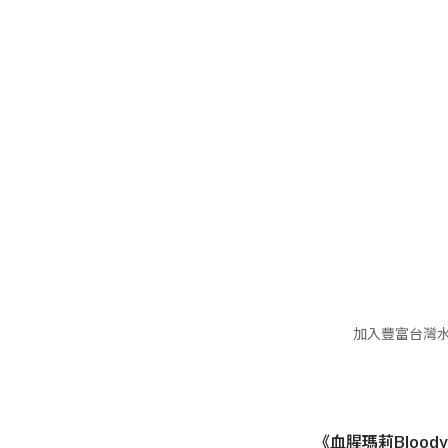
加入豐富台灣水
《血腥瑪莉
Bloody