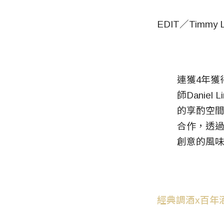
EDIT／Timmy 
連獲4年獲得
師Danie
的享酌空
合作，透過經
創意的風
經典調酒x百年