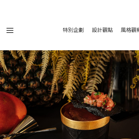
特別企劃
設計觀點
風格觀
我們 About DFUN
程 Milestones
目 Services
藏 Cover Archives
團 Square Rich
們 Contact Us