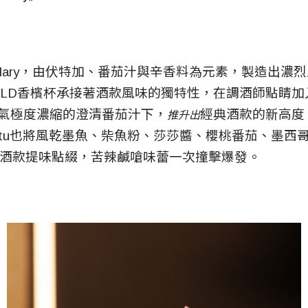
y Mary，由伏特加、番茄汁與辛香料為元素，製造出濃
F GOLD香檳杯承接著酒款風味的獨特性，在調酒師點睛
氣極度濃縮的澄清番茄汁下，
經典酒款的新高度，B
推升出
mptu也將風乾墨魚、柴魚粉、莎莎醬、櫻桃番茄、墨西哥Ch
酒款提味點綴，苦辣鹹嗆味蕾一次撞擊爆發。