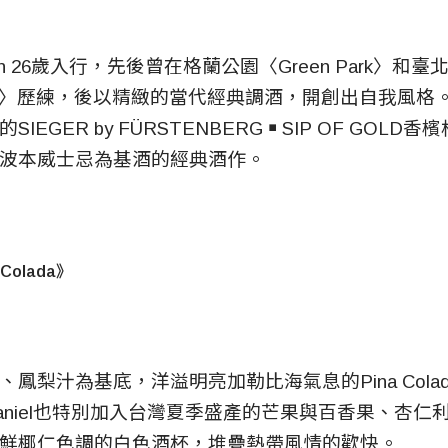
 Lin 26歲入行，先後曾在格蘭公園〈Green Park〉
Bar〉歷練，後以精緻的當代經典調酒，開創出自我風格。D
IEGER by FÜRSTENBERG ￭ SIP OF GOL
波本威士忌為基酒的經典酒作。
Colada》
鳳梨汁為基底，洋溢明亮加勒比海氣息的Pina Cola
aniel也特別加入台灣夏季盛產的芒果與百香果、杏仁
鮮椰仁色調的白色酒杯，堆疊熱帶風情的歡快。