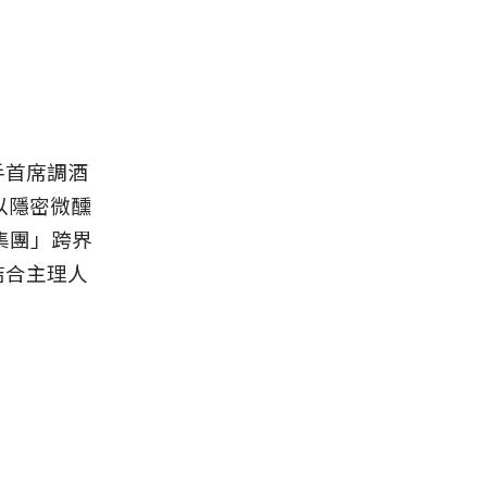
攜手首席調酒
」，以隱密微醺
集團」跨界
譜結合主理人