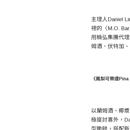
主理人Daniel
裡的〈M.O. 
用楠弘集團代理的S
姆酒、伏特加、
《鳳梨可樂達Pina 
以蘭姆酒、椰漿、
極度討喜外，D
型脆餅，搭配新