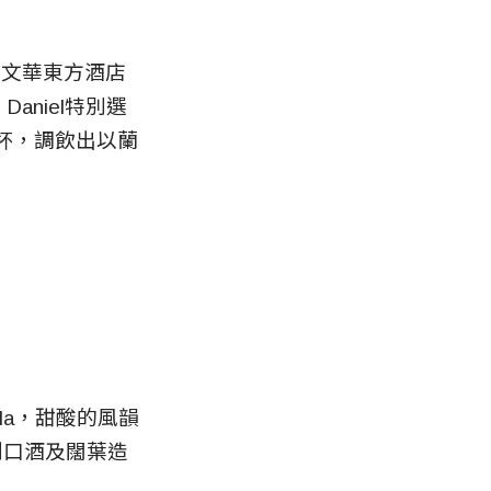
和臺北文華東方酒店
aniel特別選
D香檳杯，調飲出以蘭
da，甜酸的風韻
利口酒及闊葉造