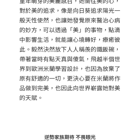
童年萌芽的美麗感召，她嚮往美的心，
對於美的追求，像是向日葵追求陽光一
般天性使然，也讓她發覺原來醫治心病
的妙方，可以透過「美」的事物，點滴
中影響生活，就能讓心境轉好，療癒彼
此。毅然決然放下人人稱羨的鐵飯碗，
帶著當時有點天真與傻氣，飛越半個世
界到歐洲米蘭學習設計，也因為放棄了
原有舒適的一切，更決心要在米蘭將作
品做到完美，也因此向世界嶄露她對美
的天賦。
逆勢家族期待 不畏眼光