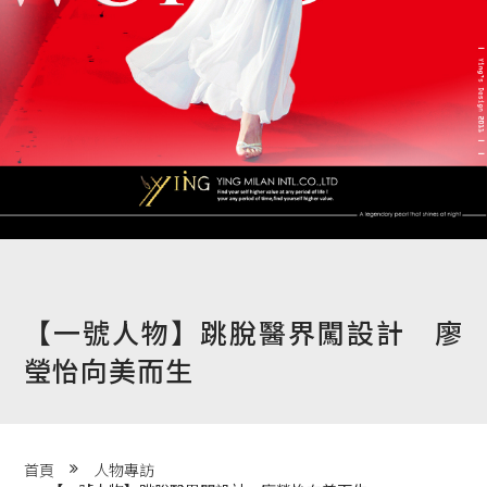
程 Milestones
目 Services
藏 Cover Archives
團 Square Rich
們 Contact Us
【一號人物】跳脫醫界闖設計 廖
瑩怡向美而生
首頁
人物專訪