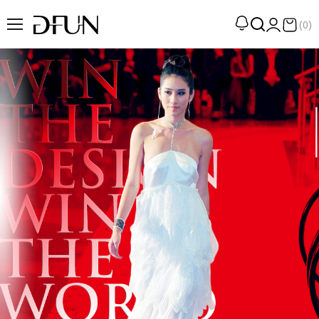
(0)
企劃
觀點
觀察
提案
現場
專訪
策展
UN選品
我們 About DFUN