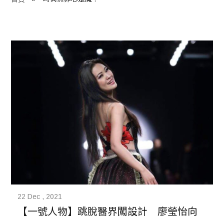
程 Milestones
目 Services
藏 Cover Archives
團 Square Rich
們 Contact Us
22 Dec , 2021
【一號人物】跳脫醫界闖設計　廖瑩怡向