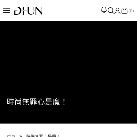
(0)
企劃
觀點
觀察
提案
現場
專訪
時尚無罪心是魔！
策展
UN選品
我們 About DFUN
時尚無罪心是魔！
首頁