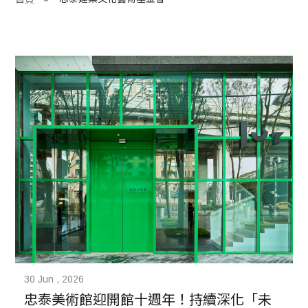
程 Milestones
目 Services
藏 Cover Archives
團 Square Rich
們 Contact Us
30 Jun , 2026
忠泰美術館迎開館十週年！持續深化「未