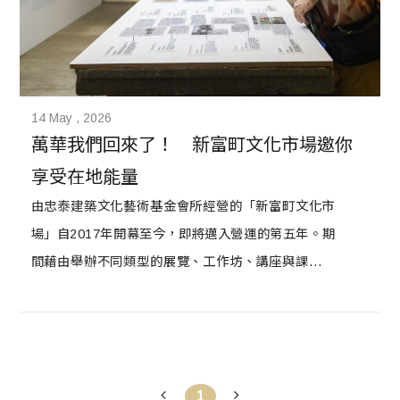
14 May , 2026
萬華我們回來了！　新富町文化市場邀你
享受在地能量
由忠泰建築文化藝術基金會所經營的「新富町文化市
場」自2017年開幕至今，即將邁入營運的第五年。期
間藉由舉辦不同類型的展覽、工作坊、講座與課程，
持續回應場域精神並梳理在地文史，在新舊之間與萬
華碰撞出不一樣的火花。然而，原訂在夏季首發以市
場生活作為號召的「新富有樂市」創意市集活動，受
到疫情衝擊暫緩延期。隨著場館營運與市場作息在歷
1
經數月的低潮震盪開始回溫後，忠泰基金會重振旗鼓