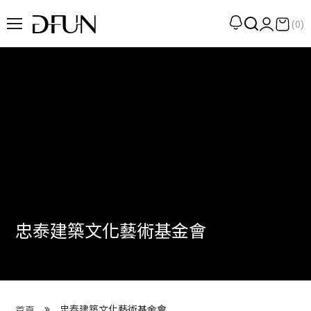
(0)
企劃
觀點
觀察
提案
現場
專訪
忠泰建築文化藝術基金會
策展
UN選品
我們 About DFUN
忠泰建築文化藝術基金會
首頁