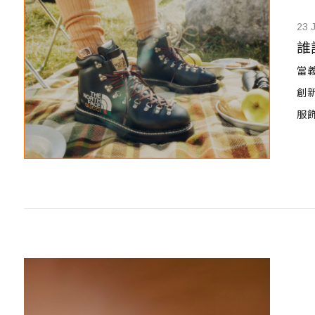
23 J
誰
當義
創
服
Fa