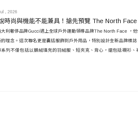
ul , 2026
說時尚與機能不能兼具！搶先預覽 The North Face 
大利奢侈品牌Gucci遇上全球戶外運動領導品牌The North Fac
新的理念。這次聯名更是囊括服飾到戶外用品，特別設計全新品牌標誌
飾系列不僅包括以鵝絨填充的羽絨服、短夾克、背心，還包括襯衫、裙子和
ce 70年代的原始設計為藍本。