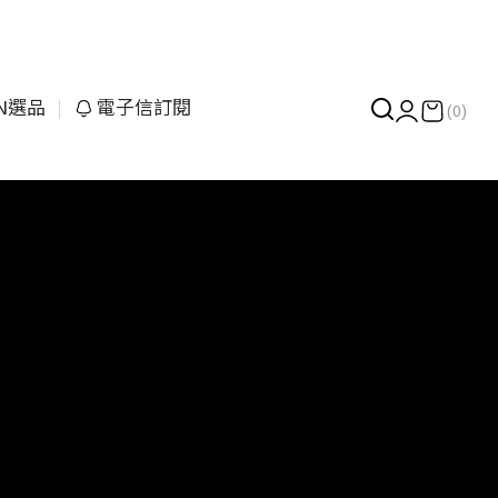
UN選品
電子信訂閱
(0)