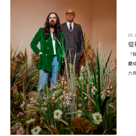
05 
從
「我
慶成
六
遊