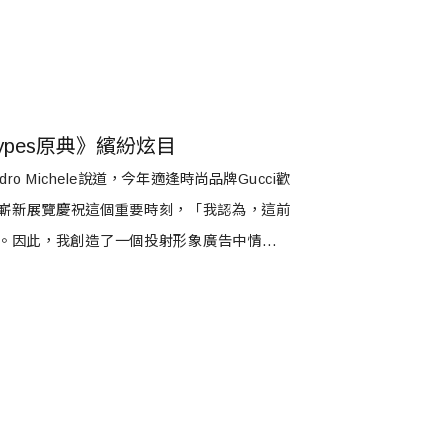
types原典》繽紛炫目
o Michele說道，今年適逢時尚品牌Gucci歡
帶來了嶄新展覽慶祝這個重要時刻，「我認為，這前
。因此，我創造了一個投射形象廣告中情緒的