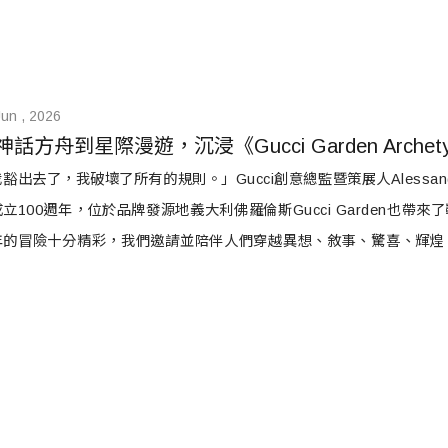
Jun , 2026
神話方舟到星際漫遊，沉浸《Gucci Garden Arche
豁出去了，我破壞了所有的規則。」Gucci創意總監暨策展人Alessandr
立100週年，位於品牌發源地義大利佛羅倫斯Gucci Garden也
年的冒險十分精彩，我們邀請並陪伴人們穿越異想、敘事、驚喜、輝煌
樂場，而它們正是通往我意象世界的捷徑。」