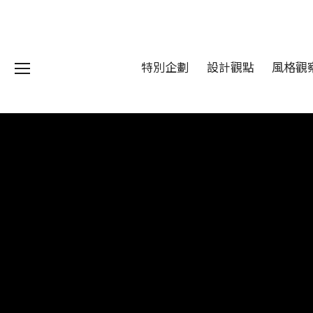
特別企劃
設計觀點
風格觀
我們 About DFUN
程 Milestones
目 Services
藏 Cover Archives
團 Square Rich
們 Contact Us