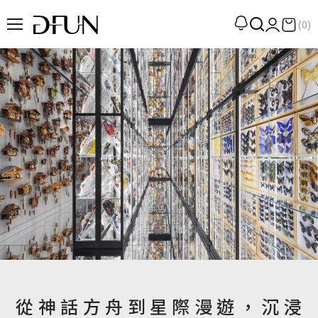
(0)
企劃
觀點
觀察
提案
現場
專訪
策展
UN選品
從神話方舟到星際漫遊，沉浸
我們 About DFUN