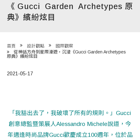
《Gucci Garden Archetypes原
程 Milestones
典》繽紛炫目
目 Services
藏 Cover Archives
團 Square Rich
首頁
設計觀點
國際觀察
從神話方舟到星際漫遊，沉浸《Gucci Garden Archetypes
原典》繽紛炫目
們 Contact Us
2021-05-17
「我豁出去了，我破壞了所有的規則。」Gucci
創意總監暨策展人Alessandro Michele說道，今
年適逢時尚品牌Gucci歡慶成立100週年，位於品