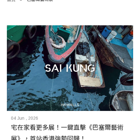
程 Milestones
目 Services
藏 Cover Archives
團 Square Rich
們 Contact Us
04 Jun , 2026
宅在家看更多展！一鍵直擊《巴塞爾藝術
展》，首站香港強勢回歸！