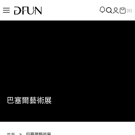
(0)
企劃
觀點
觀察
提案
現場
專訪
巴塞爾藝術展
策展
UN選品
我們 About DFUN
巴塞爾藝術展
首頁