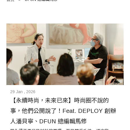
程 Milestones
目 Services
藏 Cover Archives
團 Square Rich
們 Contact Us
29 Jan , 2026
【永續時尚，未來已來】時尚圈不說的
事，他們公開說了！Feat. DEPLOY 創辦
人潘貝寧、DFUN 總編輯馬修