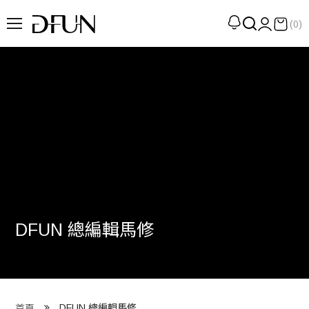
(0)
企劃
觀點
觀察
提案
現場
專訪
DFUN 總編輯馬修
策展
UN選品
我們 About DFUN
DFUN 總編輯馬修
首頁