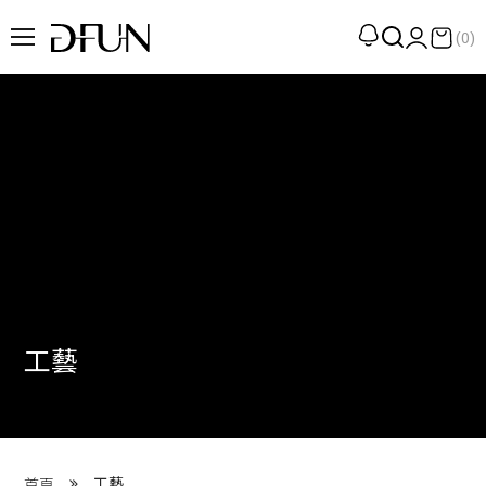
(0)
企劃
觀點
觀察
提案
現場
專訪
工藝
策展
UN選品
我們 About DFUN
工藝
首頁