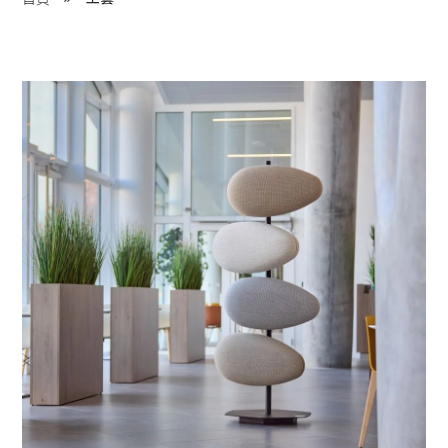
程 Milestones
目 Services
藏 Cover Archives
團 Square Rich
們 Contact Us