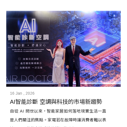
言，這中間是辛苦且不停歇的材料試驗及產品開發。
一路下來堅持改造發電廢料使其重獲新生，並在每個
細節中都堅持為地球創造永續性，台電文創在今年度
的金點設計獎以《退役變電箱再製計畫》及《日月潭
底泥人孔蓋杯墊》兩件作品入選，每一個精巧的作品
背後除了不停激盪的腦力，更飽含他們為了開發而努
力奔走的汗水。
16 Jan , 2026
AI智能診斷 空調與科技的市場新趨勢
自從 AI 問世以來，智能家居如何落地現實生活一直
是人們關注的焦點。家電若在故障時讓消費者難以表