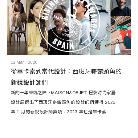
感受歡樂與愉悅的心情。讓我們走一趟現場，觀察他
們讓人聯想到夢想、色彩和驚喜的最新軟裝設計流行
趨勢。
11 Mar , 2026
從畢卡索到當代設計：西班牙嶄露頭角的
新銳設計師們
新的一年來臨之際，MAISON&OBJET 巴黎時尚家居
設計展選出了西班牙嶄露頭角的設計師們獲得 2023
年 1 月的新銳設計師獎項。2023 年也是畢卡索逝世
50 週年。這位有史以來最偉大的藝術家之一，他最初
只是一名藝術家，但最終也成為一名有成就的工藝