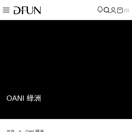
(0)
企劃
觀點
觀察
提案
現場
專訪
OANI 綠洲
策展
UN選品
我們 About DFUN
Oani 綠洲
首頁