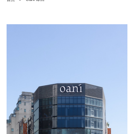
程 Milestones
目 Services
藏 Cover Archives
團 Square Rich
們 Contact Us