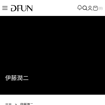
(0)
企劃
觀點
觀察
提案
現場
專訪
伊藤潤二
策展
UN選品
我們 About DFUN
伊藤潤二
首頁