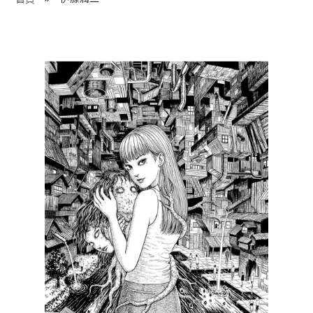
程 Milestones
目 Services
藏 Cover Archives
團 Square Rich
們 Contact Us