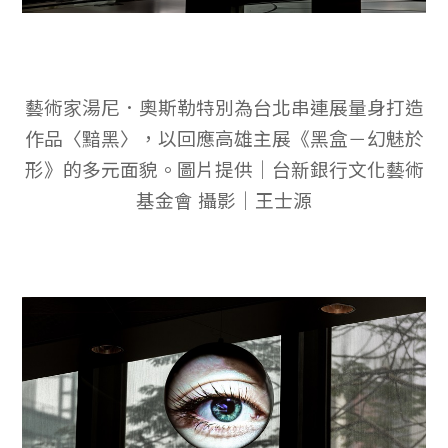
藝術家湯尼．奧斯勒特別為台北串連展量身打造
作品〈黯黑〉，以回應高雄主展《黑盒－幻魅於
形》的多元面貌。圖片提供｜台新銀行文化藝術
基金會 攝影｜王士源