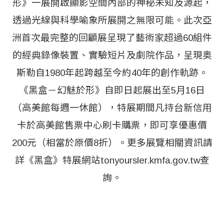
形》一展開啟顯影空間內部的神秘未知及源起，
透過光線與科學喻象所展開之無限可能。此次亞
洲首次最完整的回顧展呈現了藝術家超過60組件
的經典錄像裝置、實驗短片及劇院作品，呈現奥
斯勒自1980年起跨越至今約40年的創作軌跡。
《黑盒－幻魅於形》自即日起展出至5月16日
（高美館每週一休館），特展期間凡持台新信用
卡於高美館售票中心刷卡購票，即可享優惠價
200元（相當於原價8折）。更多展覽相關資訊請
詳《黑盒》特展網站tonyoursler.kmfa.gov.tw查
詢。