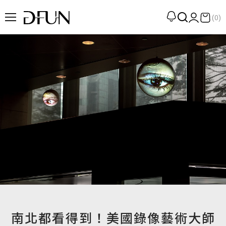
(0)
企劃
觀點
觀察
提案
現場
專訪
策展
UN選品
南北都看得到！美國錄像藝術大師
我們 About DFUN