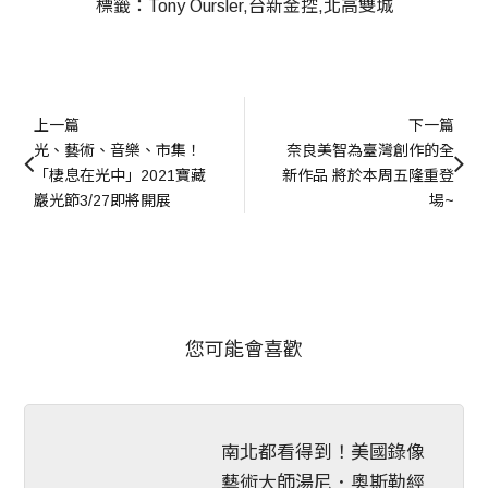
標籤：
Tony Oursler
台新金控
北高雙城
上一篇
下一篇
光、藝術、音樂、市集！
奈良美智為臺灣創作的全
「棲息在光中」2021寶藏
新作品 將於本周五隆重登
巖光節3/27即將開展
場~
您可能會喜歡
南北都看得到！美國錄像
藝術大師湯尼．奧斯勒經