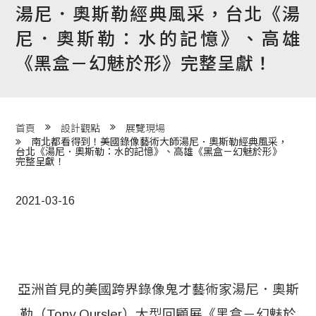
湯尼．奧斯勒經典風采，台北《湯
程 Milestones
尼．奧斯勒：水的記憶》、高雄
目 Services
《黑盒－幻魅於形》完整呈獻！
藏 Cover Archives
團 Square Rich
首頁
設計觀點
展覽現場
南北都看得到！美國錄像藝術大師湯尼．奧斯勒經典風采，
台北《湯尼．奧斯勒：水的記憶》、高雄《黑盒－幻魅於形》
們 Contact Us
完整呈獻！
2021-03-16
亞洲首見的美國跨界錄像鬼才藝術家湯尼．奧斯
勒（Tony Oursler）大型回顧展《黑盒－幻魅於