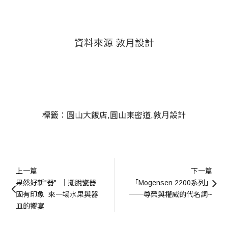
資料來源 敦月設計
標籤：
圓山大飯店
圓山東密道
敦月設計
上一篇
下一篇
果然好新"器"  ｜擺脫瓷器
「Mogensen 2200系列」
固有印象  來一場水果與器
──尊榮與權威的代名詞~
皿的饗宴