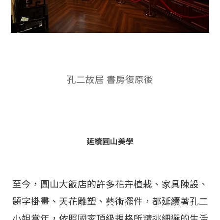
孔二故居 書房復原後
延續圓山美學
至今，圓山大飯店的許多花卉植栽、家具陳設、
題字掛畫、天花雕塑、藝術擺件，都延續著孔二
小姐當年，依照國家頂級規格所精挑細選的生活