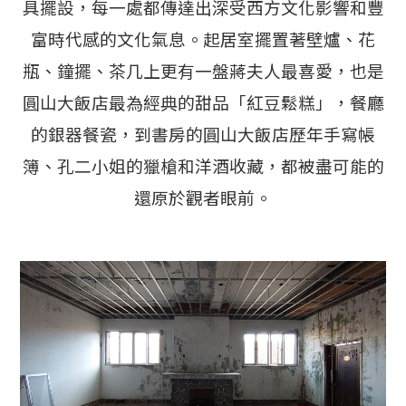
具擺設，每一處都傳達出深受西方文化影響和豐
富時代感的文化氣息。起居室擺置著壁爐、花
瓶、鐘擺、茶几上更有一盤蔣夫人最喜愛，也是
圓山大飯店最為經典的甜品「紅豆鬆糕」，餐廳
的銀器餐瓷，到書房的圓山大飯店歷年手寫帳
簿、孔二小姐的獵槍和洋酒收藏，都被盡可能的
還原於觀者眼前。