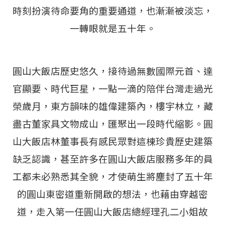
時刻扮演待命要角的重要通道，也漸漸被淡忘，
一轉眼就是五十年。
圓山大飯店歷史悠久，接待過無數國際元首、達
官顯要、時代巨星，一點一滴的陪伴台灣走過光
榮歲月，東方韻味的雄偉建築內，樓宇林立，藏
盡古董家具文物成山，匯聚出一段時代縮影。圓
山大飯店林董事長有感民眾對這棟珍貴歷史建築
缺乏認識，甚至許多在圓山大飯店服務多年的員
工都未必熟悉其全貌，才使萌生將塵封了五十年
的圓山東密道重新開啟的想法，也藉由穿越密
道，走入第一任圓山大飯店總經理孔二小姐故