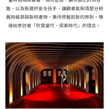
當時為隔絕聲響，滿佈密道，鱗次櫛比的消音
錐，以及新建的安全扶手，讓觀者能夠清楚分辨
舊時痕跡與新時產物，秉持修舊如新的原則，傳
達給參訪者「欣賞當代、探索時代」的理念。