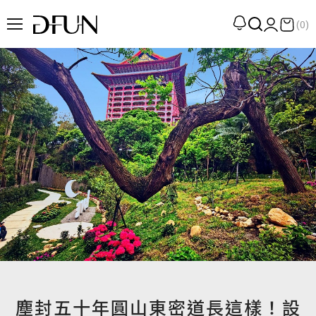
(0)
企劃
觀點
觀察
提案
現場
專訪
策展
UN選品
塵封五十年圓山東密道長這樣！設
我們 About DFUN