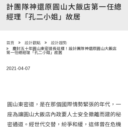
計團隊神還原圓山大飯店第一任總
程 Milestones
經理「孔二小姐」故居
目 Services
藏 Cover Archives
團 Square Rich
首頁
設計觀點
設計趨勢
塵封五十年圓山東密道長這樣！設計團隊神還原圓山大飯店
第一任總經理「孔二小姐」故居
們 Contact Us
2021-04-07
圓山東密道，是在那個國際情勢緊張的年代，一
座為讓圓山大飯店內政要人士安全撤離而建的秘
密通道。經世代交替，紛爭和緩，這條曾在危機