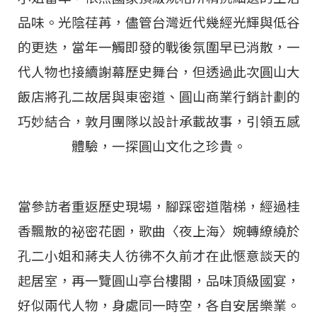
品味。光陰荏苒，儘管台灣近代幾經光輝與低谷
的更迭，當年一觸即發的戰後氛圍早已消散，一
代人物也接續謝幕歷史舞台，但透過此次圓山大
飯店將孔二故居與東密道、圓山商業行銷計劃的
巧妙結合，敦月團隊以設計承載故事，引領五感
體驗，一探圓山文化之珍貴。
當參訪者重返歷史現場，腳踩密道階梯，經過桂
香飄散的祕密花園，歌曲〈夜上海〉婉轉繚繞於
孔二小姐和蔣夫人彷彿不久前才在此愜意談天的
起居室，再一覽圓山亭台樓閣，品味頂級國宴，
好似兩代人物，身處同一時空，各自安居樂業。