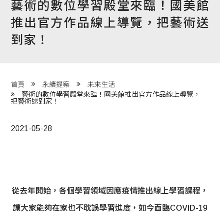
藝術的數位學習殿堂來臨！國美館
程 Milestones
推出官方作品線上導覽，把藝術送
目 Services
到家！
藏 Cover Archives
團 Square Rich
首頁
永續提案
未來生活
藝術的數位學習殿堂來臨！國美館推出官方作品線上導覽，
把藝術送到家！
們 Contact Us
2021-05-28
從去年開始，各個學習領域因應疫情推出線上學習課程，
讓大家能夠在家也不耽誤學習進度，如今面臨COVID-19