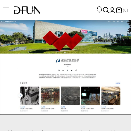
(0)
企劃
觀點
觀察
提案
現場
專訪
策展
UN選品
我們 About DFUN