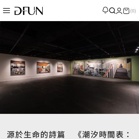
(0)
企劃
觀點
觀察
提案
現場
專訪
策展
UN選品
源於生命的詩篇 《潮汐時間表：
我們 About DFUN