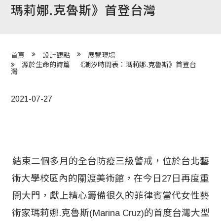
瑪莉娜.克魯斯》首登台灣
程 Milestones
目 Services
藏 Cover Archives
首頁
設計觀點
展覽現場
源於生命的詩篇 《潮汐時間表：瑪莉娜.克魯斯》首登台
灣
團 Square Rich
2021-07-27
們 Contact Us
結束二個多月的全台防疫三級警戒，位於台北藝
術大學校區內的關渡美術館，在今日27日再度重
開大門，獻上精心籌備很久的菲律賓當代女性藝
術家瑪莉娜.克魯斯(Marina Cruz)的首度台灣大型