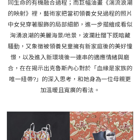
同生命的有機融合過程；而巨幅油畫《湍流浪潮
的映射》裡，藝術家把當初領養女兒過程的照片
中女兒穿著服飾的局部細節，進一步描繪成看似
洶湧浪潮的美麗海景/地景，波瀾壯闊下既暗藏
騷動，又象徵被領養兒童擁有新家庭後的美好憧
憬，以及進入新環境後一連串的適應情緒與磨
合，在在揭示出克魯斯內心對於「血緣是家族的
唯一紐帶?」的深入思考，和她身為一位母親更
加溫暖且寬廣的看法。