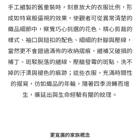
手工縫製的舊童裝時，刻意放大的衣服比例，形
成如特寫般逼視的效果，使觀者可從異常清楚的
織品細節中，察覺巧心挑選的花色、精心剪裁的
樣式、袖口與鈕扣的配色、細細的針腳與壓線，
當然更不會錯過滿佈的收納摺痕、縫補又破損的
補丁、斑駁脫落的縫線、壓艙發霉的斑點、洗不
掉的汙漬與褪色的痕跡；這些衣服，充滿時間性
的描寫，彷如織品的年輪，隨著四季流轉而增
生，擴延出與生命經驗有關的紋理。
更寬廣的家族概念