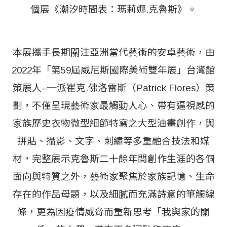
個展《潮汐時間表：瑪莉娜.克魯斯》。
本展攜手長期關注亞洲當代藝術的安卓藝術，由
2022年「第59屆威尼斯國際美術雙年展」台灣館
策展人–─派崔克.佛洛雷斯（Patrick Flores）策
劃，不僅呈現藝術家最觸動人心、帶有逼視感的
家族歷史衣物微型細節特寫之大型油畫創作，與
拼貼、攝影、文字、刺繡等多重融合技法和媒
材，完整展示克魯斯二十餘年間創作生涯的各個
面向與特質之外，藝術家聚焦於家族記憶、生命
存在的作品母題，以及細膩而充滿詩意的筆觸線
條，更為因疫情威脅而重新思考「我與家的關