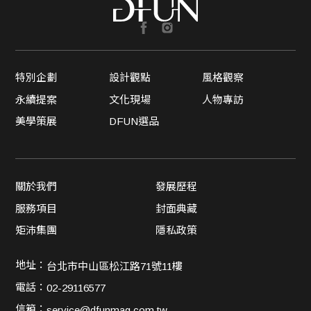
特別企劃
設計觀點
風格觀察
永續提案
文化現場
人物專訪
美學策展
DFUN選品
關於我們
發展歷程
服務項目
封面典藏
矩沛集團
隱私政策
地址：
台北市中山區松江路71號11樓
電話：
02-29116577
信箱：
service@dfunmag.com.tw