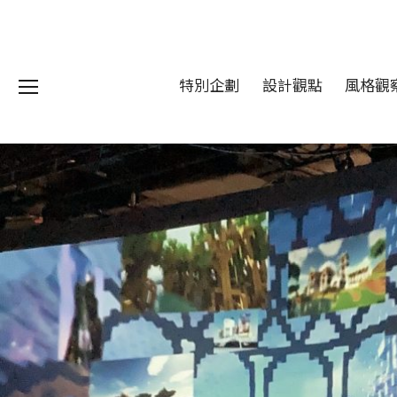
特別企劃
設計觀點
風格觀
我們 About DFUN
程 Milestones
目 Services
藏 Cover Archives
團 Square Rich
們 Contact Us