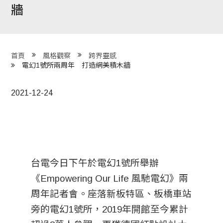
牆
程 Milestones
目 Services
藏 Cover Archives
首頁
風格觀察
跨界靈感
電幻1號所兩周年 打造網美積木牆
團 Square Rich
2021-12-24
們 Contact Us
台電今日下午於電幻1號所舉辦
《Empowering Our Life 風馳電幻》兩
周年記者會。座落新板特區、板橋車站
旁的電幻1號所，2019年開館至今累計