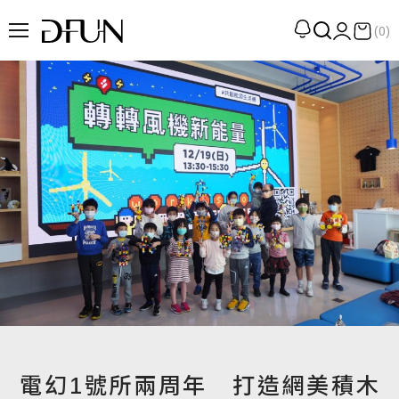
(0)
企劃
觀點
觀察
提案
現場
專訪
策展
UN選品
電幻1號所兩周年 打造網美積木
我們 About DFUN