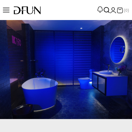
(0)
企劃
觀點
觀察
提案
現場
專訪
策展
UN選品
我們 About DFUN