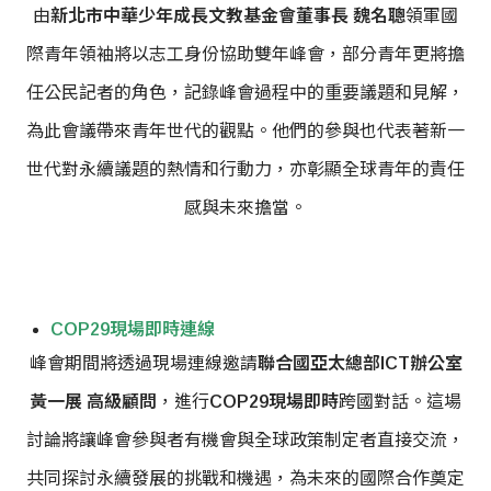
由
新北市
中華少年成長文教基金會
董事長 魏名聰
領軍
國
際青年領袖將以志工身份協助雙年峰會，部分青年更將擔
任公民記者的角色，記錄峰會過程中的重要議題和見解，
為此會議帶來青年世代的觀點。他們的參與也代表著新一
世代對永續議題的熱情和行動力，亦彰顯全球青年的責任
感與未來擔當。
COP29現場即時連線
峰會期間將透過現場連線邀請
聯合國亞太總部ICT辦公室
黃一展 高級顧問
，進行
COP29現場即時
跨國對話。這場
討論將讓峰會參與者有機會與全球政策制定者直接交流，
共同探討永續發展的挑戰和機遇，為未來的國際合作奠定