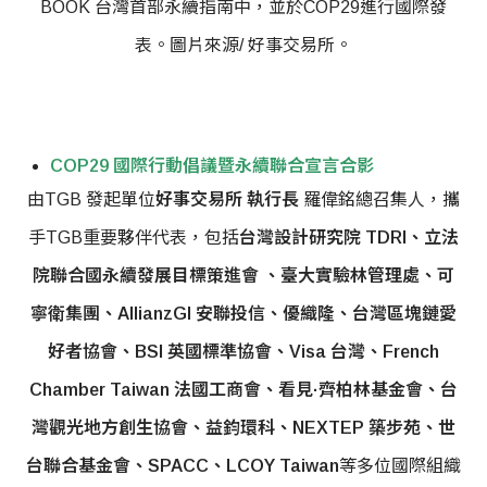
BOOK 台灣首部永續指南中，並於COP29進行國際發
表。圖片來源/ 好事交易所。
COP29 國際行動倡議暨永續聯合宣言合影
由TGB 發起單位
好事交易所 執行長
羅偉銘總召集人，攜
手TGB重要夥伴代表，包括
台灣設計研究院 TDRI、立法
院聯合國永續發展目標策進會 、臺大實驗林管理處、可
寧衛集團、AllianzGI 安聯投信、優織隆、台灣區塊鏈愛
好者協會、BSI 英國標準協會、Visa 台灣、French
Chamber Taiwan 法國工商會、看見·齊柏林基金會、台
灣觀光地方創生協會、益鈞環科、NEXTEP 築步苑、世
台聯合基金會、SPACC、LCOY Taiwan
等多位國際組織