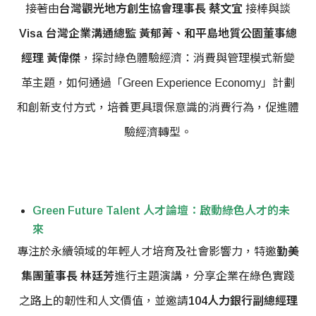
接著由
台灣觀光地方創生協會理事長 蔡文宜
接棒與談
Visa 台灣企業溝通總監 黃郁菁、和平島地質公園董事總
經理 黃偉傑
，探討綠色體驗經濟：消費與管理模式新變
革主題，如何通過「Green Experience Economy」計劃
和創新支付方式，培養更具環保意識的消費行為，促進體
驗經濟轉型。
Green Future Talent 人才論壇：啟動綠色人才的未
來
專注於永續領域的年輕人才培育及社會影響力，特邀
勤美
集團董事長 林廷芳
進行主題演講，分享企業在綠色實踐
之路上的韌性和人文價值，並邀請
104人力銀行副總經理