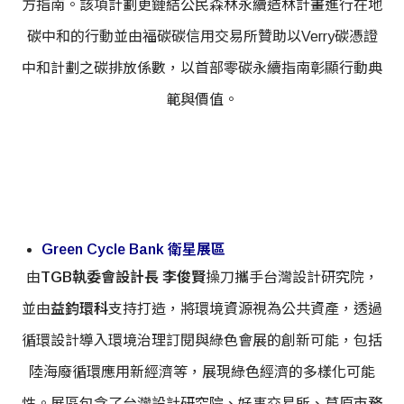
方指南。該項計劃更鏈結公民森林永續造林計畫進行在地
碳中和的行動並由福碳碳信用交易所贊助以Verry碳憑證
中和計劃之碳排放係數，以首部零碳永續指南彰顯行動典
範與價值。
Green Cycle Bank 衛星展區
由
TGB執委會設計長 李俊賢
操刀攜手台灣設計研究院，
並由
益鈞環科
支持打造，將環境資源視為公共資產，透過
循環設計導入環境治理訂閱與綠色會展的創新可能，包括
陸海廢循環應用新經濟等，展現綠色經濟的多樣化可能
性。展區包含了台灣設計研究院、好事交易所、草原市務