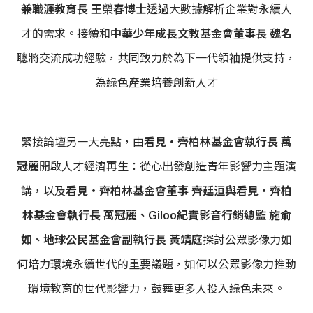
兼職涯教育長 王榮春博士
透過大數據解析企業對永續人
才的需求。接續和
中華少年成長文教基金會董事長 魏名
聰
將交流成功經驗，共同致力於為下一代領袖提供支持，
為綠色產業培養創新人才
緊接論壇另一大亮點，由
看見‧齊柏林基金會執行長 萬
冠麗
開啟人才經濟再生：從心出發創造青年影響力主題演
講，以及
看見‧齊柏林基金會董事 齊廷洹與看見‧齊柏
林基金會執行長 萬冠麗、Giloo紀實影音行銷總監 施俞
如、地球公民基金會副執行長 黃靖庭
探討公眾影像力如
何培力環境永續世代的重要議題，如何以公眾影像力推動
環境教育的世代影響力，鼓舞更多人投入綠色未來。