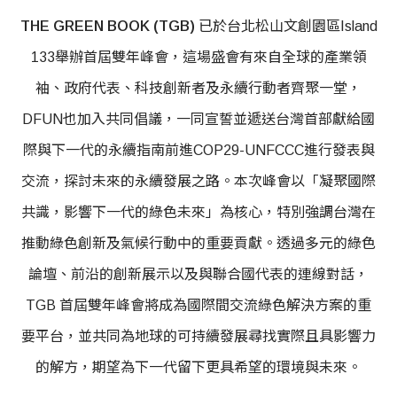
THE GREEN BOOK (TGB)
已於台北松山文創園區Island
133舉辦首屆雙年峰會，這場盛會有來自全球的產業領
袖、政府代表、科技創新者及永續行動者齊聚一堂，
DFU
N也加入共同倡議，一同宣誓並遞送台灣首部獻給國
際與下一代的永續指南前進COP29-UNFCCC進行發表與
交流，探討未來的永續發展之路。本次峰會以「凝聚國際
共識，影響下一代的綠色未來」為核心，特別強調台灣在
推動綠色創新及氣候行動中的重要貢獻。透過多元的綠色
論壇、前沿的創新展示以及與聯合國代表的連線對話，
TGB 首屆雙年峰會將成為國際間交流綠色解決方案的重
要平台，並共同為地球的可持續發展尋找實際且具影響力
的解方，期望為下一代留下更具希望的環境與未來。