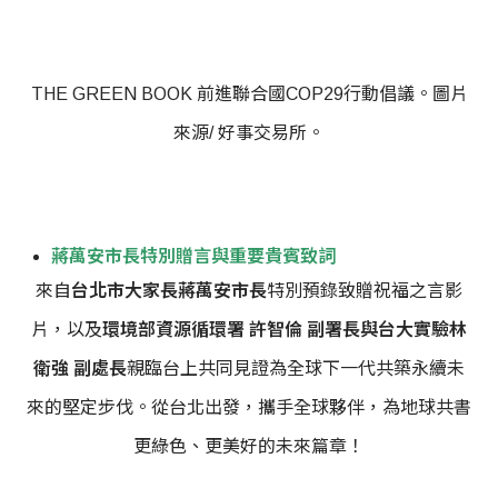
THE GREEN BOOK 前進聯合國COP29行動倡議。圖片
來源/ 好事交易所。
蔣萬安市長特別贈言與重要貴賓致詞
來自
台北市大家長蔣萬安市長
特別預錄致贈祝福之言影
片，以及
環境部資源循環署 許智倫 副署長與台大實驗林
衛強 副處長
親臨台上共同見證
為全球下一代共築永續未
來的堅定步伐。從台北出發，攜手全球夥伴，為地球共書
更綠色、更美好的未來篇章！