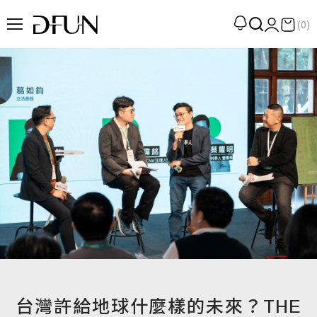
(0)
企劃
觀點
觀察
提案
現場
專訪
策展
UN選品
台灣許給地球什麼樣的未來？THE
我們 About DFUN