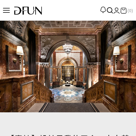
(0)
企劃
觀點
觀察
提案
現場
專訪
策展
UN選品
我們 About DFUN