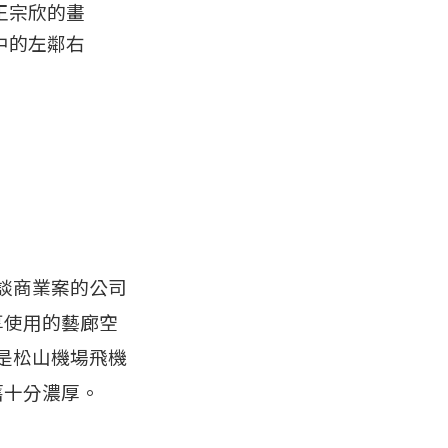
王宗欣的畫
中的左鄰右
談商業案的公司
享使用的藝廊空
是松山機場飛機
舊十分濃厚。