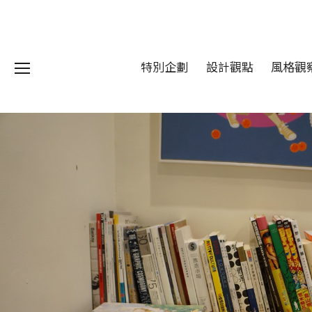
特別企劃
設計觀點
風格觀
我們 About DFUN
程 Milestones
目 Services
藏 Cover Archives
團 Square Rich
們 Contact Us