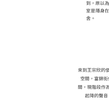
到，原以
室是隱身
舍。
來到王宗欣的
空間，富錦街
間，現階段作
起降的聲音