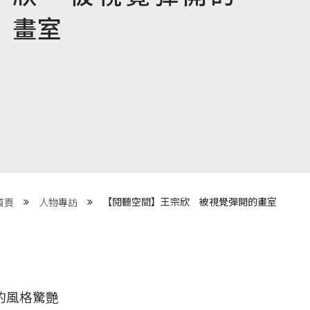
畫室
【閱聽空間】王宗欣 被視覺彈開的畫室
首頁
人物專訪
的風格驚艷