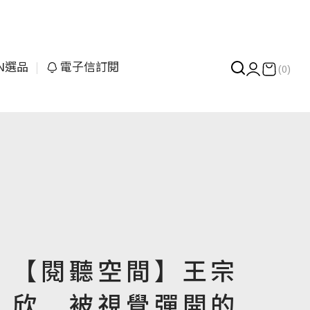
UN選品
電子信訂閱
(0)
【閱聽空間】王宗
欣 被視覺彈開的