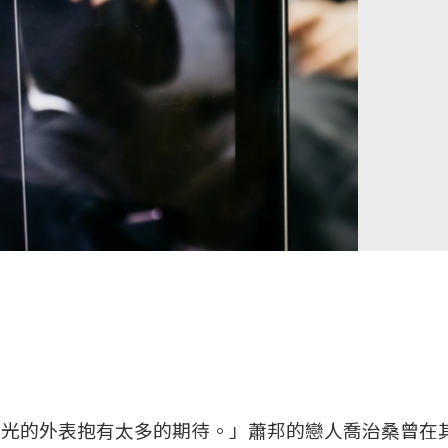
閃光的外表抱有太多的期待。」蕭邦的戀人喬治桑曾在