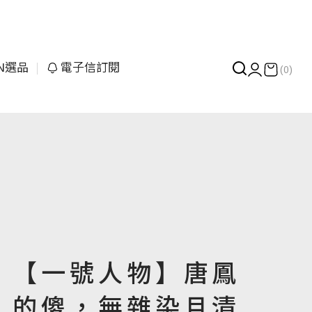
UN選品
電子信訂閱
(0)
【一號人物】唐鳳
的傻，無雜染且清