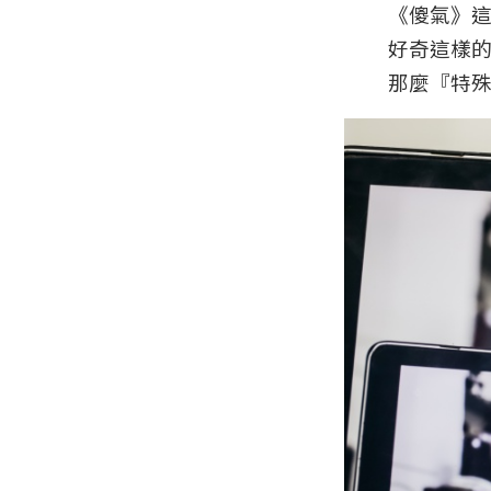
《傻氣》這
好奇這樣
那麼『特