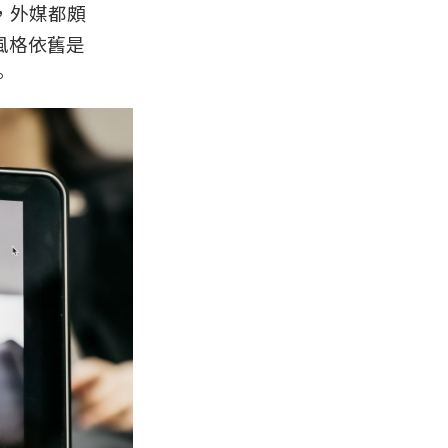
，外媒都頗
風格依舊是
。