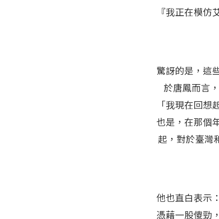
『我正在模仿
驚訝的是，這
於唐鳳而言，
「我現在回想
也是，在那個年
起，對於臺灣
他也直白表示
憑藉一股傻勁