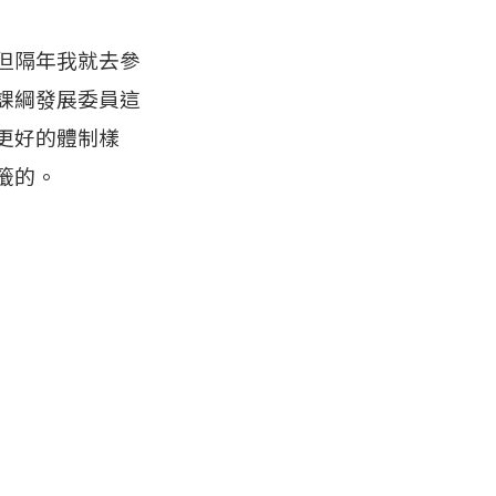
但隔年我就去參
課綱發展委員這
更好的體制樣
籤的。