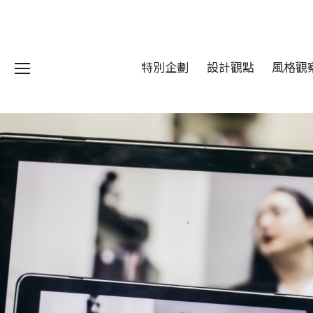
特別企劃
設計觀點
風格觀
我們 About DFUN
程 Milestones
目 Services
藏 Cover Archives
團 Square Rich
們 Contact Us