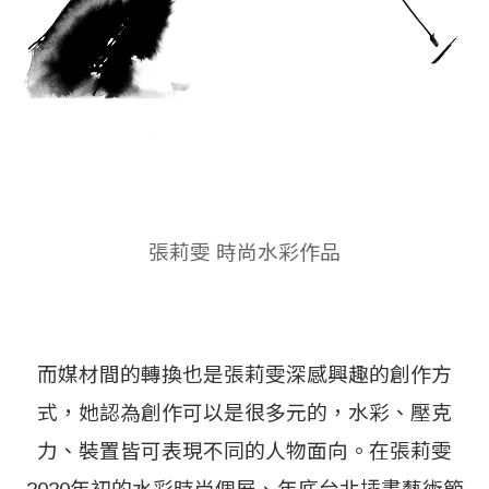
張莉雯 時尚水彩作品
而媒材間的轉換也是張莉雯深感興趣的創作方
式，她認為創作可以是很多元的，水彩、壓克
力、裝置皆可表現不同的人物面向。在張莉雯