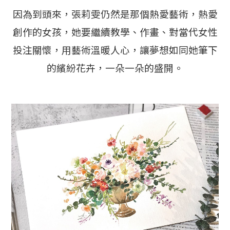
因為到頭來，張莉雯仍然是那個熱愛藝術，熱愛
創作的女孩，她要繼續教學、作畫、對當代女性
投注關懷，用藝術溫暖人心，讓夢想如同她筆下
的繽紛花卉，一朵一朵的盛開。