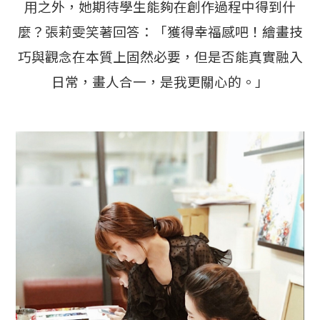
用之外，她期待學生能夠在創作過程中得到什
麼？張莉雯笑著回答：「獲得幸福感吧！繪畫技
巧與觀念在本質上固然必要，但是否能真實融入
日常，畫人合一，是我更關心的。」