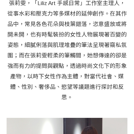
張莉雯，「Liliz Art 手感日常」工作室主理人，
從事水彩和壓克力等多媒材的延伸創作。在其作
品中，常見各色花朵與枝葉錯落，恣意盛放或將
開未開，也有時髦裝扮的女性人物展現著百變的
姿態，細膩俐落與肌理堆疊的筆法呈現著窺私氛
圍；而在張莉雯輕柔的筆觸間，她想傳達的卻是
強而有力的提問與觀點，透過時尚文化下的形象
產物，以時下女性作為主體，對當代社會、媒
體、性別、奢侈品、慾望等議題進行探討和反
思。