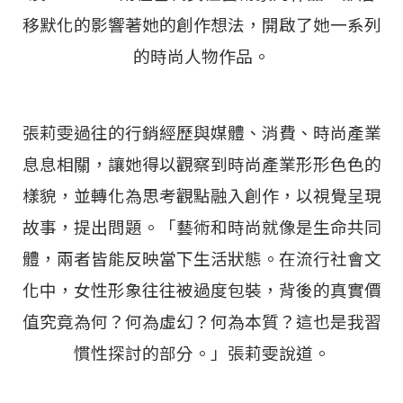
移默化的影響著她的創作想法，開啟了她一系列
的時尚人物作品。
張莉雯過往的行銷經歷與媒體、消費、時尚產業
息息相關，讓她得以觀察到時尚產業形形色色的
樣貌，並轉化為思考觀點融入創作，以視覺呈現
故事，提出問題。「藝術和時尚就像是生命共同
體，兩者皆能反映當下生活狀態。在流行社會文
化中，女性形象往往被過度包裝，背後的真實價
值究竟為何？何為虛幻？何為本質？這也是我習
慣性探討的部分。」張莉雯說道。