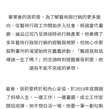
畢業後的張莉雯，為了解藝術與行銷的更多面
向，從藝術行政工作開始步入社會，經過當代畫
廊、誠品公司乃至跨域時尚行銷產業，她累積了
多年藝術行政和行銷的經驗與視野，但她心中那
股對畫作的渴望始終在蠢蠢欲動，「難道我就這
樣過一生了嗎？」的念頭時刻提醒著張莉雯，她
還有不能不完成的夢想。
最後，張莉雯終於和內心妥協，於2019年底開啟
了斜槓人生，一邊工作，一邊畫圖，成立工作室
開班授課，她不想白活一場，她要一筆一劃勾勒