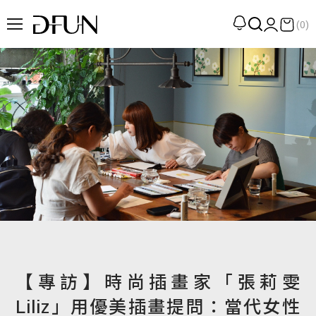
(0)
企劃
觀點
觀察
提案
現場
專訪
策展
UN選品
【專訪】時尚插畫家「張莉雯
Liliz」用優美插畫提問：當代女性
我們 About DFUN