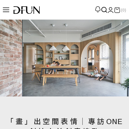
(0)
企劃
觀點
觀察
提案
現場
專訪
策展
UN選品
「畫」出空間表情│專訪ONE
我們 About DFUN