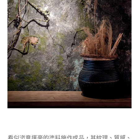
看似恣意揮毫的塗料施作成品，其紋理、質感、