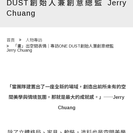
DUST創始人兼創意總監 Jerry
程 Milestones
Chuang
目 Services
藏 Cover Archives
首頁
人物專訪
團 Square Rich
「畫」出空間表情│專訪ONE DUST創始人兼創意總監
Jerry Chuang
們 Contact Us
「當團隊建置出了一座全新的場域，創造出前所未有的空
間美學與情境氛圍，那就是最大的成就感。」──Jerry
Chuang
除了立體格局、家具、軟裝，塗料也是空間美學