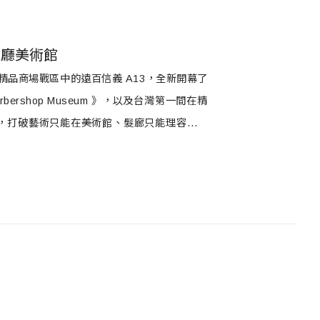
髮廳美術館
級精品商場戰區中的遠百信義 A13，全新開幕了
bershop Museum 》，以及台灣第一間在精
IUNG 》，打破藝術只能在美術館、髮廊只能理容的界