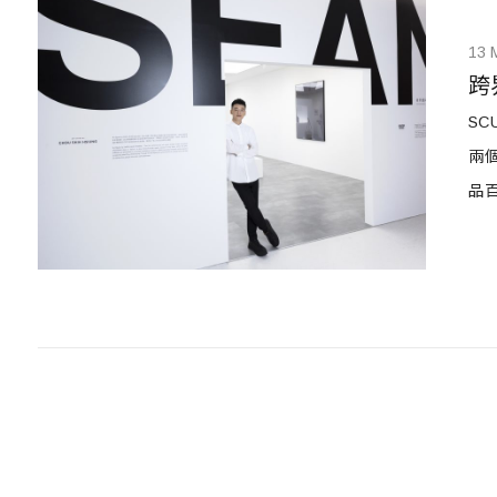
13 
跨
SC
兩個
品百
線