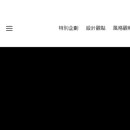
特別企劃
設計觀點
風格觀
我們 About DFUN
程 Milestones
目 Services
藏 Cover Archives
團 Square Rich
們 Contact Us