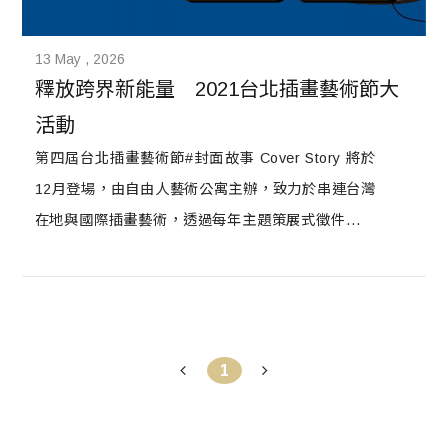
13 May , 2026
釋放跨界新能量　2021台北插畫藝術節大
活動
第四屆台北插畫藝術節#封面故事 Cover Story 將於
12月登場，由自由人藝術公寓主辦，致力於串連台灣
在地與國際插畫藝術，透過每年主題策展式徵件，向
國內外插畫創作者徵集作品展出，推動插畫藝術產業
良性循環發展，讓「插畫不再只是插畫」。為延伸策
展主題『封面故事:Cover Story』，今年特別合作四
四南村好丘、誠品電影院，於11-12月每週末連續舉
1
辦三大系列活動，提前預跑，見證插畫藝術跨領域的
多元魅力。