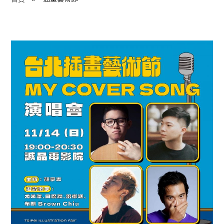
程 Milestones
目 Services
藏 Cover Archives
團 Square Rich
們 Contact Us