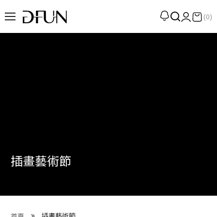
(0)
企劃
觀點
觀察
提案
現場
專訪
插畫藝術節
策展
UN選品
我們 About DFUN
插畫藝術節
首頁