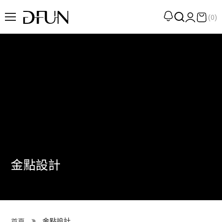
(0)
企劃
觀點
觀察
提案
現場
專訪
金點設計
策展
UN選品
我們 About DFUN
金點設計
首頁