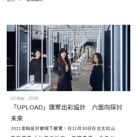
程 Milestones
目 Services
藏 Cover Archives
團 Square Rich
們 Contact Us
12 May , 2026
「UPLOAD」匯聚出彩設計　六面向探討
未來
2021金點設計展線下展覽，在11月30日在台北松山