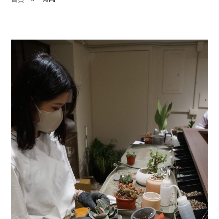
程 Milestones
目 Services
藏 Cover Archives
團 Square Rich
們 Contact Us