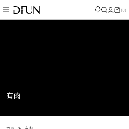
(0)
企劃
觀點
觀察
提案
現場
專訪
有肉
策展
UN選品
我們 About DFUN
有肉
首頁