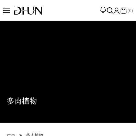
(0)
企劃
觀點
觀察
提案
現場
專訪
多肉植物
策展
UN選品
我們 About DFUN
多肉植物
首頁