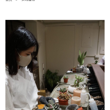
程 Milestones
目 Services
藏 Cover Archives
團 Square Rich
們 Contact Us