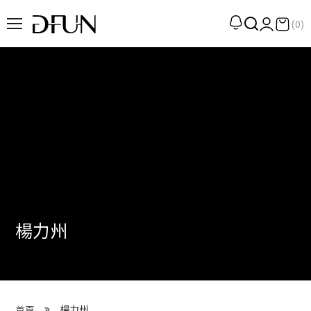
(0)
企劃
觀點
觀察
提案
現場
專訪
楊力州
策展
UN選品
我們 About DFUN
楊力州
首頁