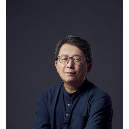
貴之處。李明璁則是笑說自己是喜歡送過期雜誌跟書
的人，甚至他還會送朋友出生年份一樣的書或雜誌，
這些書像人一樣有確切的年份，紙本的年齡意義，與
肌膚的互動都是值得保存的，這可以說是現今時代脈
絡下，傳統與數位共存與框架外的嘗試。 馬修最後用
一句話總結──沒有一艘艦船，能像一本書，沒有一
匹馬，能像一頁詩行，如此歡躍飛揚。