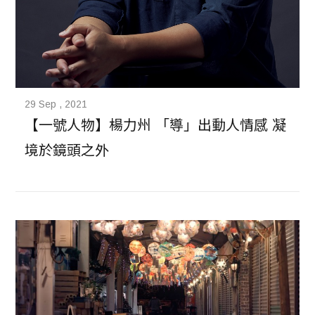
29 Sep , 2021
【一號人物】楊力州 「導」出動人情感 凝
境於鏡頭之外