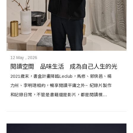
12 May , 2026
閱讀空間　品味生活　成為自己人生的光
2021歲末，書盒計畫降臨Leclub，馬修、郭俠邑、楊
力州、李明璁相約，暢享閱讀平庸之外~ 紀錄片製作
和記錄日常，不管是書籍還是影片，都是閱讀樸實無
華生活，當中尋找珍貴之處，這就是生活最美好的地
方。 郭俠邑表示自己愛書、愛閱讀，書可以深刻挖掘
生活中的深刻；楊力州拿起《男人的歌舞伎町》，說
即使是多年後，仍能感覺到補足了人生存課題下的珍