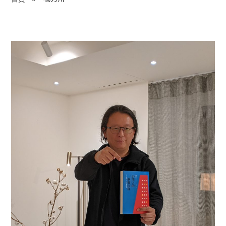
程 Milestones
目 Services
藏 Cover Archives
團 Square Rich
們 Contact Us