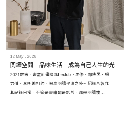
12 May , 2026
閱讀空間　品味生活　成為自己人生的光
2021歲末，書盒計畫降臨Leclub，馬修、郭俠邑、楊
力州、李明璁相約，暢享閱讀平庸之外~ 紀錄片製作
和記錄日常，不管是書籍還是影片，都是閱讀樸實無
華生活，當中尋找珍貴之處，這就是生活最美好的地
方。 郭俠邑表示自己愛書、愛閱讀，書可以深刻挖掘
生活中的深刻；楊力州拿起《男人的歌舞伎町》，說
即使是多年後，仍能感覺到補足了人生存課題下的珍