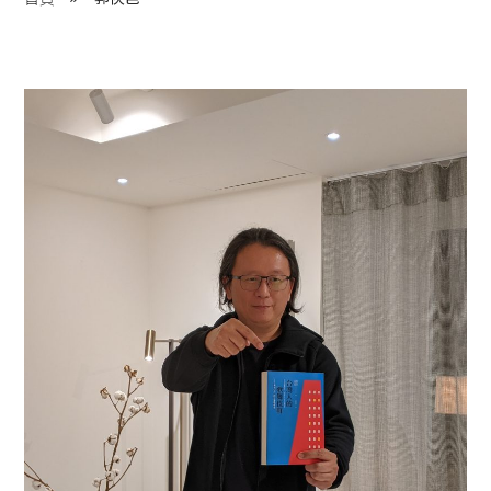
程 Milestones
目 Services
藏 Cover Archives
團 Square Rich
們 Contact Us