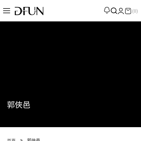
(0)
企劃
觀點
觀察
提案
現場
專訪
郭俠邑
策展
UN選品
我們 About DFUN
郭俠邑
首頁