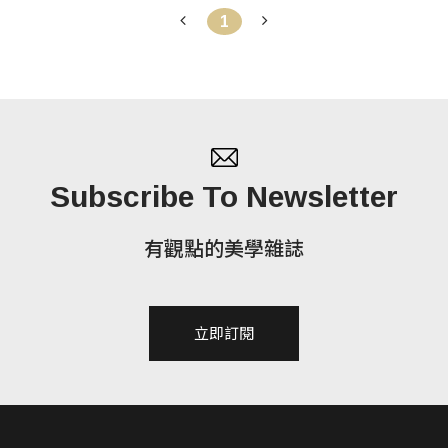
1
貴之處。李明璁則是笑說自己是喜歡送過期雜誌跟書
的人，甚至他還會送朋友出生年份一樣的書或雜誌，
這些書像人一樣有確切的年份，紙本的年齡意義，與
肌膚的互動都是值得保存的，這可以說是現今時代脈
絡下，傳統與數位共存與框架外的嘗試。 馬修最後用
一句話總結──沒有一艘艦船，能像一本書，沒有一
Subscribe To Newsletter
匹馬，能像一頁詩行，如此歡躍飛揚。
有觀點的美學雜誌
立即訂閱