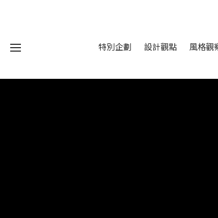
特別企劃
設計觀點
風格觀
我們 About DFUN
程 Milestones
目 Services
藏 Cover Archives
團 Square Rich
們 Contact Us