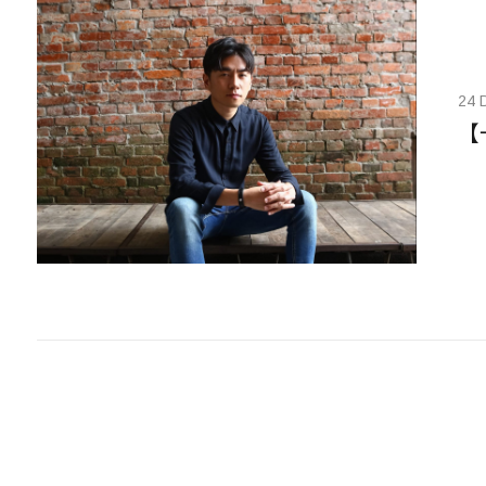
24 
【