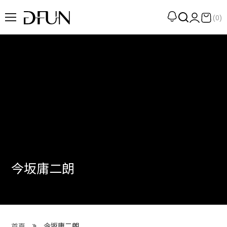
(0)
企劃
觀點
觀察
提案
現場
專訪
今坂庸二朗
策展
UN選品
我們 About DFUN
今坂庸二朗
首頁