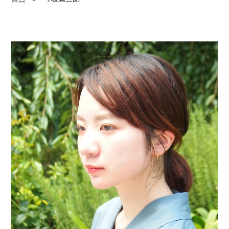
程 Milestones
目 Services
藏 Cover Archives
團 Square Rich
們 Contact Us