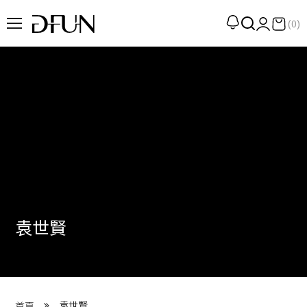
(0)
企劃
觀點
觀察
提案
現場
專訪
袁世賢
策展
UN選品
我們 About DFUN
袁世賢
首頁