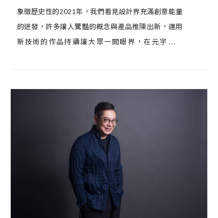
象徵歷史性的2021年，我們看見設計界充滿創意能量
的迸發，許多讓人驚豔的概念與產品推陳出新，運用
新技術的作品持續讓大眾一開眼界，在元宇宙、
NFT、虛實整合概念以旋風之勢的導引下，與DFUN
設計風尚誌長期維持緊密關係，相互提供各式各樣設
計靈感的「台灣室內設計專技協會」，也將回應時代
的更迭與變化，攜手共迎新紀元，一同創造更好、更
多元的設計生態。台灣室內設計專技協會於111年1月
10日舉行第11屆理監事交接典禮，由第十屆理事長劉
榮祿交棒給袁世賢擔任第11屆理事長。