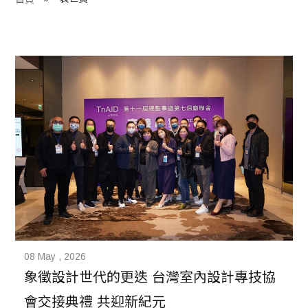
程 Milestones
目 Services
藏 Cover Archives
團 Square Rich
們 Contact Us
08 May , 2026
象徵設計世代的更迭 台灣室內設計專技協
會交接典禮 共迎新紀元