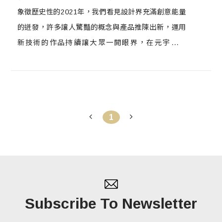
象徵歷史性的2021年，我們看見設計界充滿創意能量
的迸發，許多讓人驚豔的概念與產品推陳出新，運用
新技術的作品持續讓大眾一開眼界，在元宇宙、
NFT、虛實整合概念以旋風之勢的導引下，與DFUN
設計風尚誌長期維持緊密關係，相互提供各式各樣設
計靈感的「台灣室內設計專技協會」，也將回應時代
的更迭與變化，攜手共迎新紀元，一同創造更好、更
1
多元的設計生態。台灣室內設計專技協會於111年1月
10日舉行第11屆理監事交接典禮，由第十屆理事長劉
榮祿交棒給袁世賢擔任第11屆理事長。
Subscribe To Newsletter