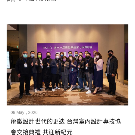
程 Milestones
目 Services
藏 Cover Archives
團 Square Rich
們 Contact Us
08 May , 2026
象徵設計世代的更迭 台灣室內設計專技協
會交接典禮 共迎新紀元