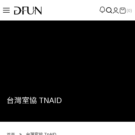
(0)
企劃
觀點
觀察
提案
現場
專訪
台灣室協 TNAID
策展
UN選品
我們 About DFUN
台灣室協 TnAID
首頁