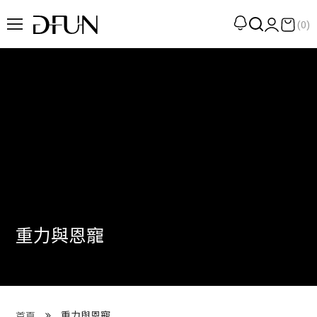
(0)
企劃
觀點
觀察
提案
現場
專訪
重力與恩寵
策展
UN選品
我們 About DFUN
重力與恩寵
首頁