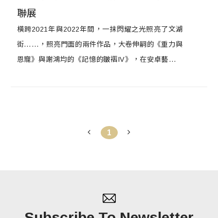
聯展
橫跨2021年與2022年間，一抹閃耀之光照亮了文湖
街……，照亮門面的兩件作品，大卷伸嗣的《重力與
恩寵》與謝鴻均的《記憶的皺褶IV》，在安卓藝術新
空間，以耀眼的「流光」點亮新的一年。安卓藝術歷
經12個年頭，喬遷升級到藝文薈萃聚集的內湖大直，
於2022年1月8日正式開幕「安卓4.0」新空間，並攜
手21位藝術家帶來「流光：當代藝術聯展」。
1
Subscribe To Newsletter