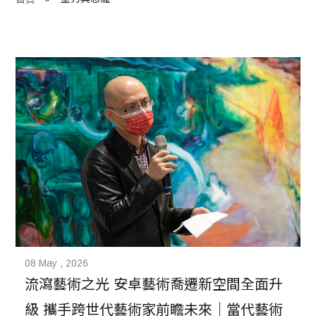
程 Milestones
目 Services
藏 Cover Archives
團 Square Rich
們 Contact Us
08 May , 2026
流瀉藝術之光 安卓藝術喬遷新空間全面升
級 攜手跨世代藝術家前瞻未來｜當代藝術