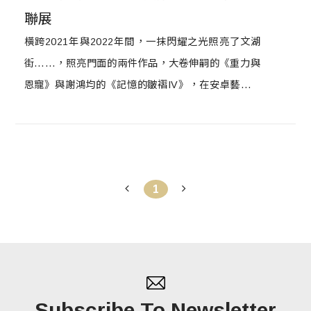
聯展
橫跨2021年與2022年間，一抹閃耀之光照亮了文湖
街……，照亮門面的兩件作品，大卷伸嗣的《重力與
恩寵》與謝鴻均的《記憶的皺褶IV》，在安卓藝術新
空間，以耀眼的「流光」點亮新的一年。安卓藝術歷
經12個年頭，喬遷升級到藝文薈萃聚集的內湖大直，
於2022年1月8日正式開幕「安卓4.0」新空間，並攜
手21位藝術家帶來「流光：當代藝術聯展」。
1
Subscribe To Newsletter