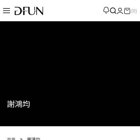
(0)
企劃
觀點
觀察
提案
現場
專訪
謝鴻均
策展
UN選品
我們 About DFUN
謝鴻均
首頁