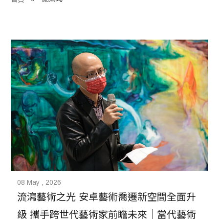
程 Milestones
目 Services
藏 Cover Archives
團 Square Rich
們 Contact Us
08 May , 2026
流瀉藝術之光 安卓藝術喬遷新空間全面升
級 攜手跨世代藝術家前瞻未來｜當代藝術